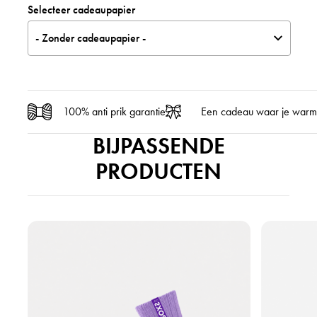
Selecteer cadeaupapier
- Zonder cadeaupapier -
100% anti prik garantie
Een cadeau waar je warm
BIJPASSENDE
PRODUCTEN
B
B
e
e
k
k
i
i
j
j
k
k
h
h