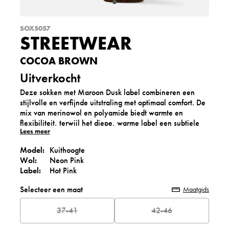
SOX5057
STREETWEAR
COCOA BROWN
Uitverkocht
Deze sokken met Maroon Dusk label combineren een
stijlvolle en verfijnde uitstraling met optimaal comfort. De
mix van merinowol en polyamide biedt warmte en
flexibiliteit, terwijl het diepe, warme label een subtiele
Lees meer
en elegante touch toevoegt. Perfect om je streetstyle look
compleet te maken of als stijlvol en opvallend cadeau.
Model:
Kuithoogte
Wol:
Neon Pink
Label:
Hot Pink
Selecteer een maat
Maatgids
37-41
42-46