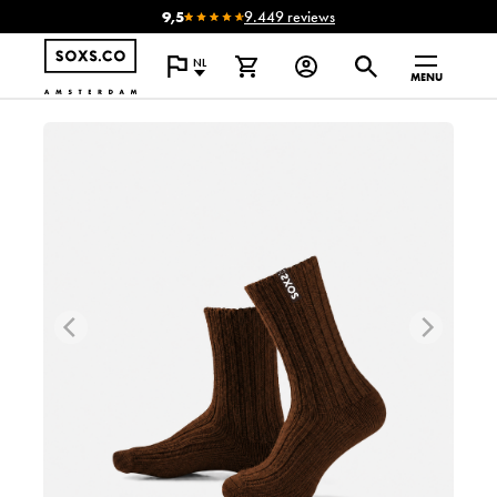
9,5
9.449 reviews
NL
MENU