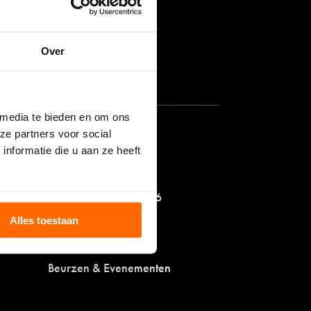
ringen
Over
 media te bieden en om ons
ze partners voor social
SOXS.co
nformatie die u aan ze heeft
Eerlijk ondernemen
Catalogus 2025-2026
Contact
Alles toestaan
Blog
Beurzen & Evenementen