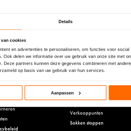
Lees over de erva
Details
 van cookies
ent en advertenties te personaliseren, om functies voor social
. Ook delen we informatie over uw gebruik van onze site met on
ntenservice
Informatie
e. Deze partners kunnen deze gegevens combineren met andere i
erzameld op basis van uw gebruik van hun services.
 account
SOXS als relatiegeschenk
gestelde vragen & algemene
Resellers
waarden
Refer a Friend
Aanpassen
ending
Showcase
urneren
Verkooppunten
hten
Sokken stoppen
cybeleid