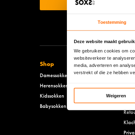
Toestemming
Deze website maakt gebruik
We gebruiken cookies om cont
websiteverkeer te analyseren
Shop
Kla
media, adverteren en analys
verstrekt of die ze hebben v
Damessokken
Mijn
Herensokken
Veel
voor
Kidssokken
Weigeren
Verz
Babysokken
Reto
Klac
Priva