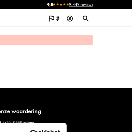
9,5
9.449 reviews
NL
 onze waardering
9,5/10 (9.449 reviews)