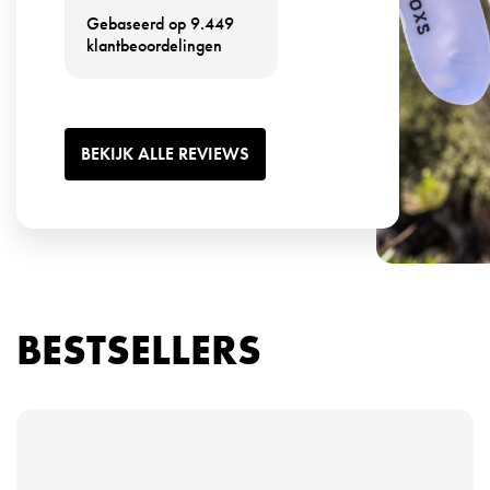
Gebaseerd op 9.449
klantbeoordelingen
BEKIJK ALLE REVIEWS
BESTSELLERS
B
e
k