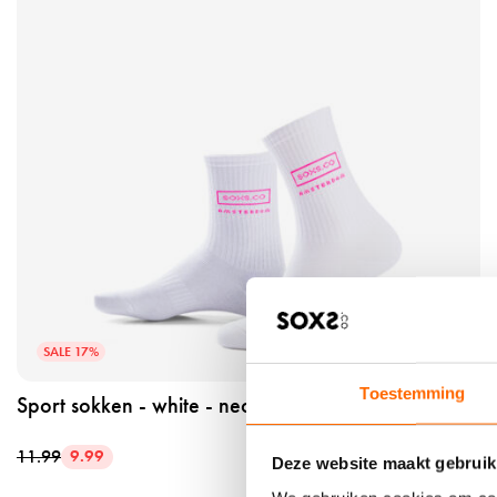
i
j
k
h
e
t
p
r
o
d
u
c
t
SALE 17%
s
p
Toestemming
Sport sokken - white - neon pink - 37 - 41
o
r
11.99
9.99
t
Deze website maakt gebruik
s