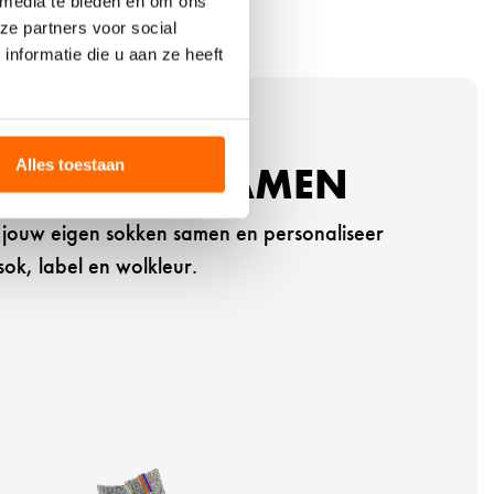
 media te bieden en om ons
a
ze partners voor social
l
nformatie die u aan ze heeft
s
-
g
r
Alles toestaan
EIGEN SOXS SAMEN
i
j
el jouw eigen sokken samen en personaliseer
z
e
sok, label en wolkleur.
w
o
l
-
l
a
b
e