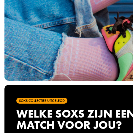
n
k
-
3
7
-
4
1
SOXS COLLECTIES UITGELEGD
WELKE SOXS ZIJN EE
MATCH VOOR JOU?