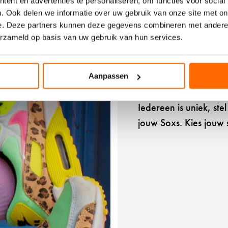
ent en advertenties te personaliseren, om functies voor social
o
. Ook delen we informatie over uw gebruik van onze site met on
k
e. Deze partners kunnen deze gegevens combineren met andere i
k
erzameld op basis van uw gebruik van hun services.
e
n
PIMP MY SOXS
-
Aanpassen
STEL JE 
r
u
c
Iedereen is uniek, st
h
jouw Soxs. Kies jouw 
e
s
-
m
e
d
i
u