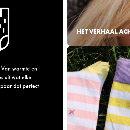
i
n
k
-
3
HET VERHAAL AC
7
-
4
1
n. Van warmte en
s uit wat elke
 paar dat perfect