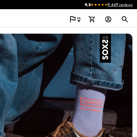
9,5
9.449 reviews
NL