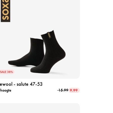
SALE 38%
newool - salute 47-53
Oorspronkelijke
Huidige
thoogte
15.99
9.99
prijs
prijs
was:
is:
15.99.
9.99.