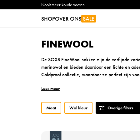
Nooit meer koude voeten
SHOP
OVER ONS
SALE
FINEWOOL
De SOXS FineWool sokken zijn de verfijnde varian
merinowol en bieden daardoor een lichte en ade
Coldproof collectie, waardoor ze perfect zijn voor
M
Lees meer
e
t
h
Maat
Wol kleur
Overige filters
u
n
s
u
B