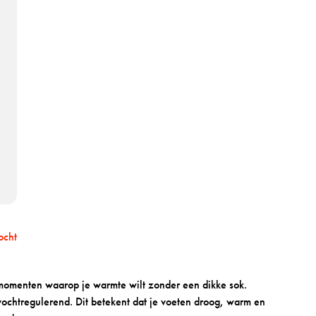
w
w
o
o
o
o
l
l
-
-
h
m
a
a
u
n
t
d
e
e
r
r
e
i
d
n
r
ocht
e
d
omenten waarop je warmte wilt zonder een dikke sok.
ochtregulerend. Dit betekent dat je voeten droog, warm en