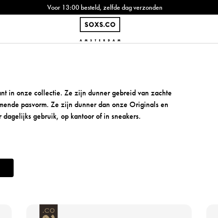
Voor 13:00 besteld, zelfde dag verzonden
t in onze collectie. Ze zijn dunner gebreid van zachte
mende pasvorm. Ze zijn dunner dan onze Originals en
 dagelijks gebruik, op kantoor of in sneakers.
B
B