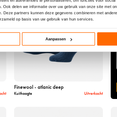
e
e
ent en advertenties te personaliseren, om functies voor social
e
w
w
. Ook delen we informatie over uw gebruik van onze site met on
k
o
o
e. Deze partners kunnen deze gegevens combineren met andere i
i
o
o
erzameld op basis van uw gebruik van hun services.
j
l
l
k
-
-
h
b
r
e
Aanpassen
u
u
t
t
b
p
t
y
r
e
w
o
r
i
d
c
n
u
r
e
c
Finewool - atlanic deep
e
t
ocht
Kuithoogte
Uitverkocht
a
f
m
i
n
B
B
e
e
e