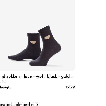
nd sokken - love - wol - black - gold -
-41
thoogte
19.99
newool - almond milk