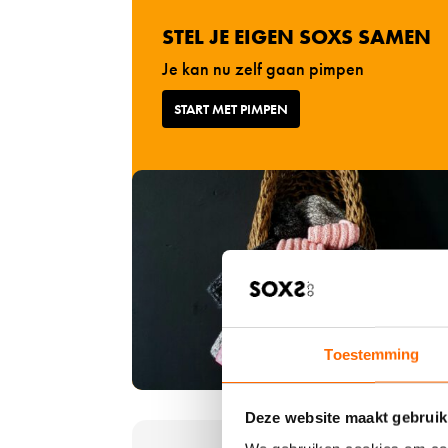
m
1
d
e
STEL JE EIGEN SOXS SAMEN
s
t
o
Je kan nu zelf gaan pimpen
f
k
u
START MET PIMPEN
k
n
e
c
n
t
-
i
l
o
o
n
v
a
e
l
-
i
w
t
o
Toestemming
e
l
i
-
t
Deze website maakt gebruik
b
B
.
u