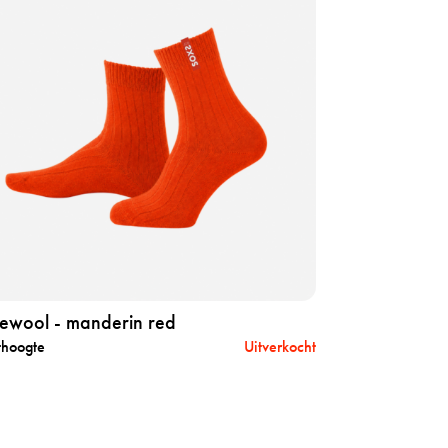
newool - manderin red
thoogte
Uitverkocht