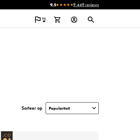
9,5
9.449 reviews
NL
Sorteer op