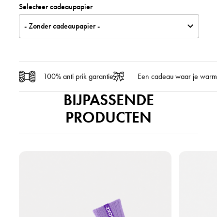
Selecteer cadeaupapier
- Zonder cadeaupapier -
100% anti prik garantie
Een cadeau waar je warm
BIJPASSENDE
PRODUCTEN
B
B
e
e
k
k
i
i
j
j
k
k
h
h