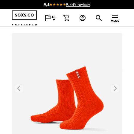
9,5
9.449 reviews
NL
MENU