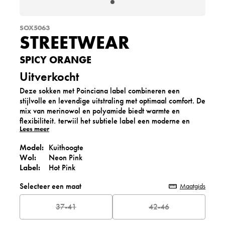
SOX5063
STREETWEAR
SPICY ORANGE
Uitverkocht
Deze sokken met Poinciana label combineren een
stijlvolle en levendige uitstraling met optimaal comfort. De
mix van merinowol en polyamide biedt warmte en
flexibiliteit, terwijl het subtiele label een moderne en
Lees meer
elegante touch toevoegt. Perfect om je streetstyle look
compleet te maken of als stijlvol en opvallend cadeau.
Model:
Kuithoogte
Wol:
Neon Pink
Label:
Hot Pink
Selecteer een maat
Maatgids
37-41
42-46