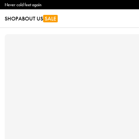
Never cold feet again
SHOP
ABOUT US
SALE