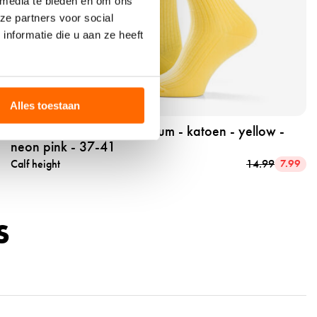
 media te bieden en om ons
u
ze partners voor social
c
nformatie die u aan ze heeft
t
t
r
SALE 47%
e
Alles toestaan
n
Trend socks - ruffle - medium - katoen - yellow -
d
neon pink - 37-41
s
Calf height
14.99
7.99
o
c
k
s
S
-
r
u
f
f