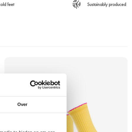
old feet
Sustainably produced
V
i
e
w
t
h
e
Over
p
r
o
d