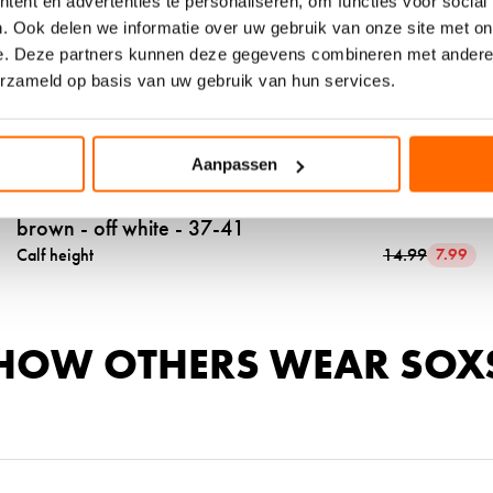
ent en advertenties te personaliseren, om functies voor social
u
. Ook delen we informatie over uw gebruik van onze site met on
c
e. Deze partners kunnen deze gegevens combineren met andere i
t
erzameld op basis van uw gebruik van hun services.
t
r
SALE 47%
e
Aanpassen
n
Trend sokken - ruffle - medium - katoen - earth
d
brown - off white - 37-41
s
Calf height
14.99
7.99
o
k
k
e
HOW OTHERS WEAR SOX
n
-
r
u
f