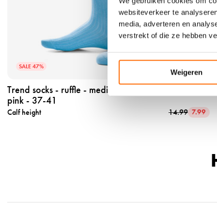
We gebruiken cookies om cont
u
websiteverkeer te analyseren
c
media, adverteren en analys
t
verstrekt of die ze hebben v
t
r
SALE 47%
e
Weigeren
n
Trend socks - ruffle - medium - katoen - blue - neon
d
pink - 37-41
s
Calf height
14.99
7.99
o
c
k
s
-
r
u
f
f