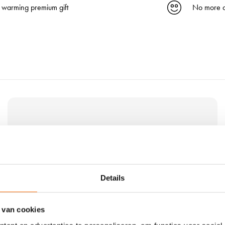
 warming premium gift
No more c
V
i
e
w
t
h
e
Details
p
r
 van cookies
o
d