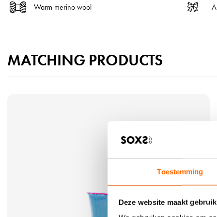
Warm merino wool
A
MATCHING PRODUCTS
V
i
e
w
t
h
e
Toestemming
p
r
Deze website maakt gebruik
o
d