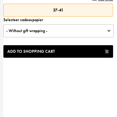
n
n
a
t
37-41
l
p
Selecteer cadeaupapier
p
r
- Without gift wrapping -
r
i
i
c
ADD TO SHOPPING CART
c
e
e
i
w
s
a
:
s
:
7
.