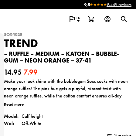
9,5
9.449 reviews
EN
SOX4025
TREND
– RUFFLE – MEDIUM – KATOEN – BUBBLE-
GUM – NEON ORANGE – 37-41
14.95
7.99
O
C
Make your look shine with the bubblegum Soxs socks with neon
orange ruffles! The pink hue gets a playful, vibrant twist with
r
u
neon orange ruffles, while the cotton comfort ensures all-day
i
r
wearability.
Read more
g
r
Model:
Calf height
Wol:
Off-White
i
e
Size guide