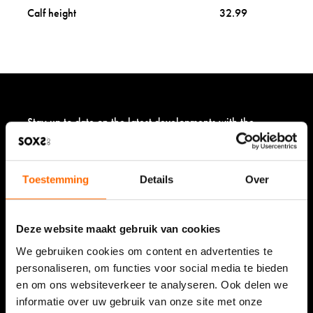
l
Calf height
32.99
e
g
u
m
l
a
b
e
Stay up to date on the latest developments with the
l
newsletter.
m
See our review
e
d
Toestemming
Details
Over
9,5/10 (9.449 reviews)
i
u
Read about the experience
m
Deze website maakt gebruik van cookies
We gebruiken cookies om content en advertenties te
personaliseren, om functies voor social media te bieden
en om ons websiteverkeer te analyseren. Ook delen we
Shop
informatie over uw gebruik van onze site met onze