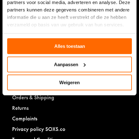
partners voor social media, adverteren en analyse. Deze
Women socks
partners kunnen deze gegevens combineren met andere
Men socks
informatie die u aan ze heeft verstrekt of die ze hebben
Kids socks
verzameld op basis van uw gebruik van hun services.
Baby socks
Duo socks
Alles toestaan
Customer service
Aanpassen
My customer account
Weigeren
Frequently asked questions
Orders & Shipping
Returns
Complaints
Privacy policy SOXS.co