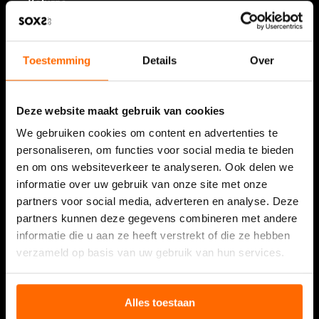
Returns
Complaints
Privacy policy SOXS.co
Toestemming
Details
Over
Terms and Conditions
Deze website maakt gebruik van cookies
Information
We gebruiken cookies om content en advertenties te
Sales points
personaliseren, om functies voor social media te bieden
Recommend to Friends
en om ons websiteverkeer te analyseren. Ook delen we
informatie over uw gebruik van onze site met onze
Corporate gift
partners voor social media, adverteren en analyse. Deze
Affiliates
partners kunnen deze gegevens combineren met andere
informatie die u aan ze heeft verstrekt of die ze hebben
Resellers
verzameld op basis van uw gebruik van hun services.
Showcase
Alles toestaan
SOXS.co