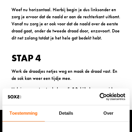
Weef nu horizontaal. Hierbij begin je dus linksonder en
zorg je ervoor dat de naald er aan de rechterkant uitkomt.
Vanaf nu zorg je er ook voor dat de naald over de eerste
draad gaat, onder de tweede draad door, enzovoort. Doe
dit net zolang totdat je het hele gat bedekt hebt.
STAP 4
Werk de draadjes netjes weg en maak de draad vast. En
de sok kan weer een tijdje mee.
Heb je nog wat extra hulp nodig? Bekijk dan
onze video
die het nog een keer stap voor stap uitlegt.
Toestemming
Details
Over
Blijf op de hoogte van de nieuwste ontwikkelingen via