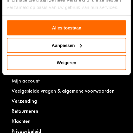
informatie die u aan ze heeft verstrekt of die ze hebben
verzameld op basis van uw gebruik van hun services.
Shop
Damessokken
Alles toestaan
Herensokken
Kidssokken
Aanpassen
Babysokken
Weigeren
Klantenservice
Mijn account
Veelgestelde vragen & algemene voorwaarden
Verzending
Retourneren
Klachten
Privacybeleid