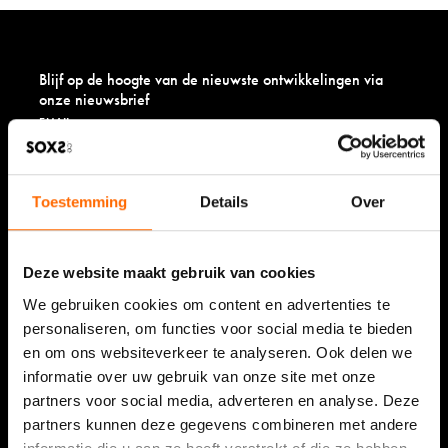
SOXS
logo
om
de
Blijf op de hoogte van de nieuwste ontwikkelingen via
video
onze nieuwsbrief
te
bekijken!
Toestemming
Details
Over
Deze website maakt gebruik van cookies
Bekijk onze waardering
We gebruiken cookies om content en advertenties te
9,5/10 (9.449 reviews)
personaliseren, om functies voor social media te bieden
Lees over de ervaringen
en om ons websiteverkeer te analyseren. Ook delen we
informatie over uw gebruik van onze site met onze
partners voor social media, adverteren en analyse. Deze
partners kunnen deze gegevens combineren met andere