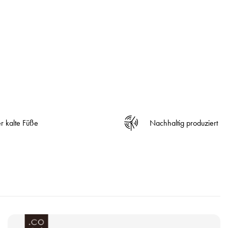
r kalte Füße
Nachhaltig produziert
P