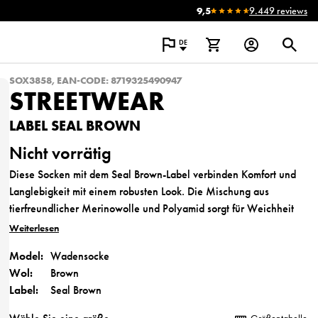
9,5
9.449 reviews
DE
SOX3858, EAN-CODE: 8719325490947
STREETWEAR
LABEL SEAL BROWN
Nicht vorrätig
Diese Socken mit dem Seal Brown-Label verbinden Komfort und
Langlebigkeit mit einem robusten Look. Die Mischung aus
tierfreundlicher Merinowolle und Polyamid sorgt für Weichheit
und Langlebigkeit. Der tiefbraune Farbton verleiht Ihrem
Weiterlesen
Streetstyle-Look eine stilvolle, natürliche Note. Perfekt für alle,
Model:
Wadensocke
die Wärme mit urbaner Mode verbinden möchten.
Wol:
Brown
Label:
Seal Brown