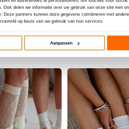
ent en advertenties te personaliseren, om functies voor social
Wadensocke
32.99
a
. Ook delen we informatie over uw gebruik van onze site met on
l
e. Deze partners kunnen deze gegevens combineren met andere i
s
erzameld op basis van uw gebruik van hun services.
-
ANDERE DIESE SOCKEN T
b
r
Aanpassen
a
u
n
e
w
o
l
l
e
-
l
a
b