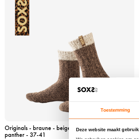
r
o
d
u
k
t
a
n
s
e
h
e
n
o
r
Toestemming
i
g
Originals - braune - beige wolle - label golden
i
Deze website maakt gebruik
panther - 37-41
n