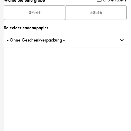
Wähle Sie eine größe
Größentabelle
37-41
42-46
Selecteer cadeaupapier
- Ohne Geschenkverpackung -