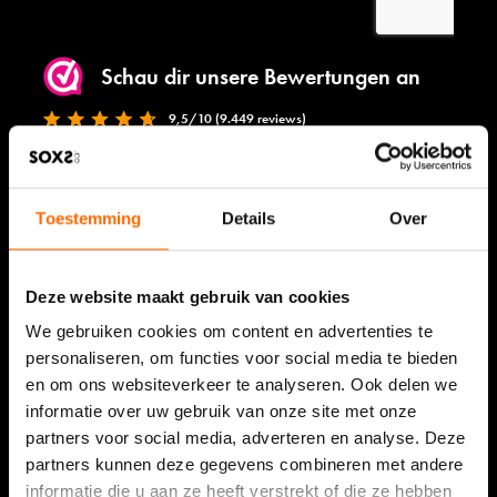
Schau dir unsere Bewertungen an
9,5/10 (9.449 reviews)
Lies die Erfahrungsberichte
Toestemming
Details
Over
Shop
Deze website maakt gebruik van cookies
We gebruiken cookies om content en advertenties te
Damensocken
personaliseren, om functies voor social media te bieden
Herrensocken
en om ons websiteverkeer te analyseren. Ook delen we
informatie over uw gebruik van onze site met onze
Kindersocken
partners voor social media, adverteren en analyse. Deze
Babysokken
partners kunnen deze gegevens combineren met andere
Duo
informatie die u aan ze heeft verstrekt of die ze hebben