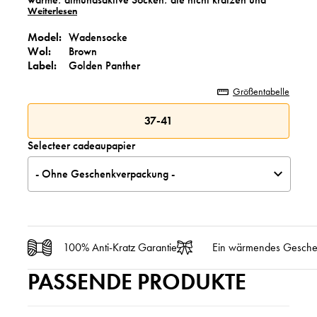
Weiterlesen
lange schön bleiben. Dank des elastischen Bündchens
sind sie bequem, ohne zu drücken, ideal für den
Model:
Wadensocke
täglichen Gebrauch, zu Hause oder unterwegs.
Wol:
Brown
Label:
Golden Panther
Größentabelle
37-41
Selecteer cadeaupapier
- Ohne Geschenkverpackung -
100% Anti-Kratz Garantie
Ein wärmendes Gesch
PASSENDE PRODUKTE