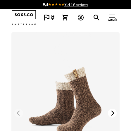
9,5
9.449 reviews
DE
MENÜ