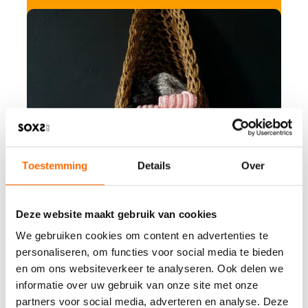
t
e
a
m
l
a
b
e
l
Toestemming
Details
Over
P
r
o
Deze website maakt gebruik van cookies
d
We gebruiken cookies om content en advertenties te
u
k
personaliseren, om functies voor social media te bieden
t
en om ons websiteverkeer te analyseren. Ook delen we
a
informatie over uw gebruik van onze site met onze
n
partners voor social media, adverteren en analyse. Deze
s