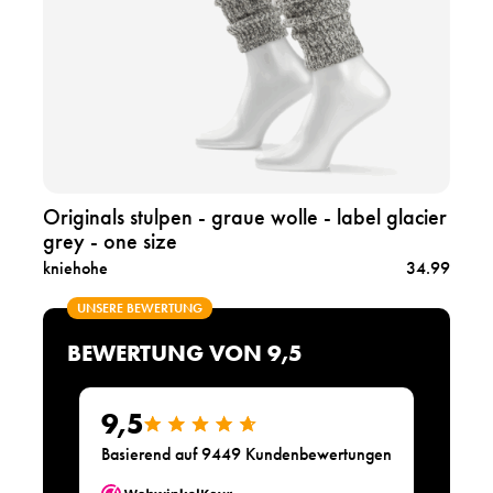
t
e
-
h
b
e
e
n
i
o
g
r
e
i
w
g
o
i
l
n
Originals stulpen - graue wolle - label glacier
l
a
grey - one size
e
l
-
kniehohe
34.99
s
l
s
a
UNSERE BEWERTUNG
t
b
u
BEWERTUNG VON 9,5
e
l
l
p
r
e
9,5
o
n
s
Basierend auf 9449 Kundenbewertungen
-
e
g
s