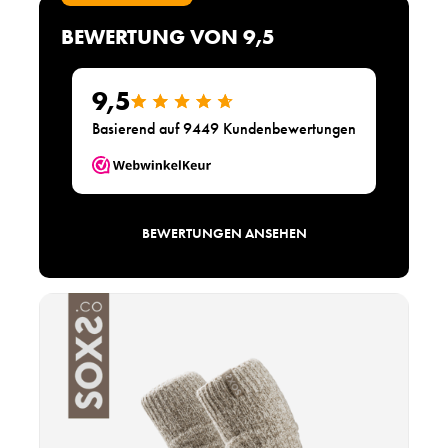
e
l
BEWERTUNG VON 9,5
a
b
e
9,5
l
Basierend auf 9449 Kundenbewertungen
h
i
g
h
BEWERTUNGEN ANSEHEN
P
r
o
d
u
k
t
a