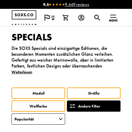
9,5
9.449 reviews
DE
MENÜ
SPECIALS
Die SOXS Specials sind einzigartige Editionen, die
besonderen Momenten zusätzlichen Glanz verleihen.
Gefertigt aus weicher Merinowolle, aber in limitierten
Farben, festlichen Designs oder überraschenden
Varianten.
Weiterlesen
I
d
e
Modell
Größe
a
l
Wollfarbe
Andere Filter
,
u
m
d
i