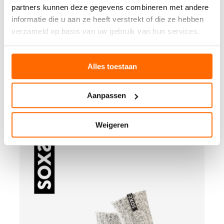
partners kunnen deze gegevens combineren met andere
e
h
informatie die u aan ze heeft verstrekt of die ze hebben
e
verzameld op basis van uw gebruik van hun services.
n
h
a
Alles toestaan
n
d
w
Aanpassen
Ä
HandwÄrmer bubblegum label
r
34.95
m
Weigeren
e
P
r
r
b
o
u
d
b
u
b
k
l
t
e
a
g
n
u