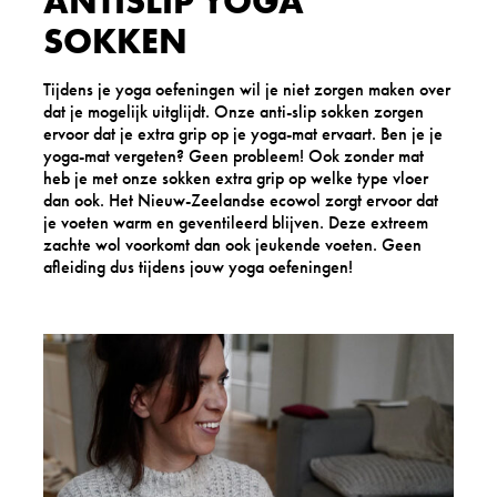
ANTISLIP YOGA
i
i
SOKKEN
p
p
-
-
g
b
Tijdens je yoga oefeningen wil je niet zorgen maken over
r
e
dat je mogelijk uitglijdt. Onze anti-slip sokken zorgen
i
i
ervoor dat je extra grip op je yoga-mat ervaart. Ben je je
j
g
yoga-mat vergeten? Geen probleem! Ook zonder mat
z
e
heb je met onze sokken extra grip op welke type vloer
e
w
dan ook. Het Nieuw-Zeelandse ecowol zorgt ervoor dat
w
o
je voeten warm en geventileerd blijven. Deze extreem
o
l
zachte wol voorkomt dan ook jeukende voeten. Geen
l
-
afleiding dus tijdens jouw yoga oefeningen!
-
l
l
a
a
b
b
e
e
l
l
s
m
e
y
r
s
e
t
n