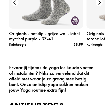
r
r
o
o
d
d
u
u
c
c
t
t
o
o
-
Originals - antislip - grijze wol - label
Originals 
r
r
mystical purple - 37-41
serene lo
i
i
0.99
Kniehoogte
38.99
Kuithoogte
g
g
i
i
n
n
a
a
l
l
Ervaar jij tijdens de yoga les koude voeten
s
s
of instabiliteit? Niks zo vervelend dat dit
-
-
afleid met waar je zo graag mee bezig
a
a
bent. Onze antislip yoga sokken maken
n
n
t
t
jouw Yoga routine extra fijn!
i
i
s
s
l
l