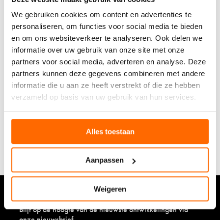
wens ik jou een ontspannen winter vol warmte en liefde!
”
We gebruiken cookies om content en advertenties te
personaliseren, om functies voor social media te bieden
en om ons websiteverkeer te analyseren. Ook delen we
Lotte van Koningsveld ~ Founder Hartje Yin & Co
informatie over uw gebruik van onze site met onze
partners voor social media, adverteren en analyse. Deze
partners kunnen deze gegevens combineren met andere
SOXS X HARTJE YIN & CO
informatie die u aan ze heeft verstrekt of die ze hebben
verzameld op basis van uw gebruik van hun services.
Een bijzondere en warme collab: SOXS X
Hartje Yin & Co.
Alles toestaan
ONTDEK DE LIMITED SOXS HIER!
Aanpassen
Weigeren
Blijf op de hoogte van de nieuwste ontwikkelingen via
onze nieuwsbrief