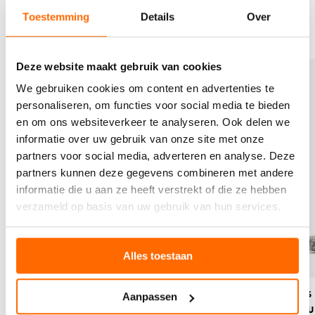
activiteiten? Ontdek onze volledige collectie op
soxs.co
.
Toestemming
Details
Over
B
B
Deze website maakt gebruik van cookies
e
e
We gebruiken cookies om content en advertenties te
k
k
personaliseren, om functies voor social media te bieden
i
i
j
j
en om ons websiteverkeer te analyseren. Ook delen we
k
k
informatie over uw gebruik van onze site met onze
h
h
partners voor social media, adverteren en analyse. Deze
e
e
partners kunnen deze gegevens combineren met andere
t
t
informatie die u aan ze heeft verstrekt of die ze hebben
p
p
r
r
verzameld op basis van uw gebruik van hun services.
o
o
d
d
u
u
Alles toestaan
c
c
t
t
o
o
Originals - grijze wol - label
Originals 
Aanpassen
r
r
bubblegum
bubbleg