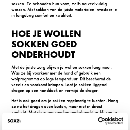
sokken. Ze behouden hun vorm, zelfs na veelvuldig
wassen. Met sokken van de juiste materialen investeer je
in langdurig comfort en kwaliteit.
HOE JE WOLLEN
SOKKEN GOED
ONDERHOUDT
Met de juiste zorg blijven je wollen sokken lang mooi.
Was ze bij voorkeur met de hand of gebruik een
wolprogramma op lage temperatuur. Dit beschermt de
vezels en voorkomt krimpen. Laat je sokken liggend
drogen op een handdoek en vermijd de droger.
Het is ook goed om je sokken regelmatig te luchten. Hang
ze na het dragen even buiten, maar niet in direct
zonlicht. Met deze eenvoudige
onderhoudstips
blijven je
wollen sokken van SOXS zacht en comfortabel.
Welke SOXS sokken passen het beste bij jouw dagelijkse