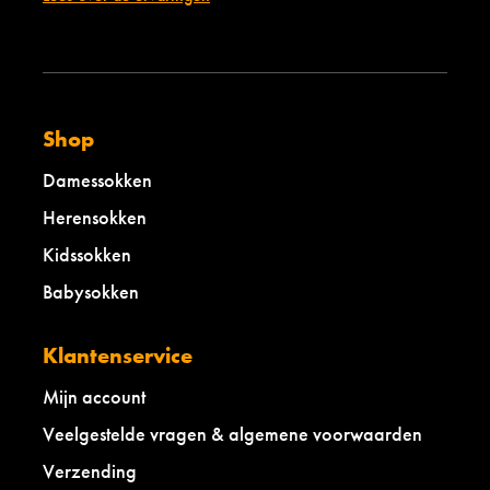
b
b
u
u
b
b
b
b
l
l
e
e
Shop
g
g
u
u
Damessokken
m
m
Herensokken
Kidssokken
Babysokken
Klantenservice
Mijn account
Veelgestelde vragen & algemene voorwaarden
Verzending