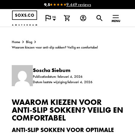
9,5
9.449 reviews
NL
MENU
Home
Blog
Waarom kiezen voor anti-slip sokken? Veilig en comfortabel
Soscha Siebum
Publicatiedatum: februari 4, 2026
Datum laatste wijziging:februari 4, 2026
WAAROM KIEZEN VOOR
ANTI-SLIP SOKKEN? VEILIG EN
COMFORTABEL
ANTI-SLIP SOKKEN VOOR OPTIMALE