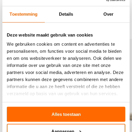
Benieuwd welke anti-slip sokken het beste bij jouw
levensstijl passen? Bekijk onze collectie op soxs.co.
Toestemming
Details
Over
ANTI-SLIP SOXS
Deze website maakt gebruik van cookies
B
B
We gebruiken cookies om content en advertenties te
e
e
personaliseren, om functies voor social media te bieden
k
k
en om ons websiteverkeer te analyseren. Ook delen we
i
i
j
j
informatie over uw gebruik van onze site met onze
k
k
partners voor social media, adverteren en analyse. Deze
h
h
partners kunnen deze gegevens combineren met andere
e
e
informatie die u aan ze heeft verstrekt of die ze hebben
t
t
verzameld op basis van uw gebruik van hun services.
p
p
r
r
o
o
d
d
Alles toestaan
u
u
c
c
t
t
Aanpassen