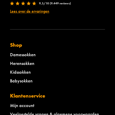
j
e
9,5/10 (9.449 reviews)
z
l
Lees over de ervaringen
e
s
w
a
o
f
l
a
-
r
l
i
a
Shop
b
e
Damessokken
l
m
Herensokken
y
Kidssokken
s
t
Babysokken
i
c
a
Klantenservice
l
p
Mijn account
u
Veelgestelde vragen & algemene voorwaarden
r