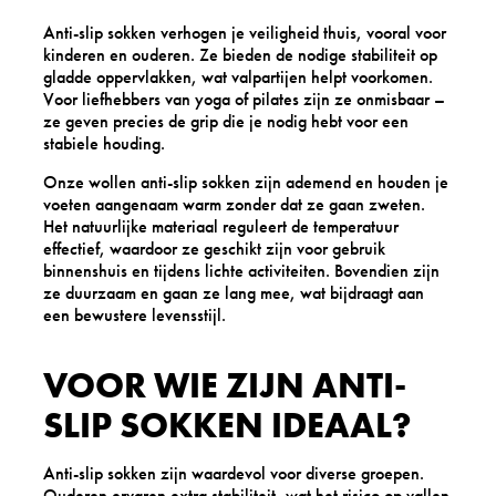
Anti-slip sokken verhogen je veiligheid thuis, vooral voor
kinderen en ouderen. Ze bieden de nodige stabiliteit op
gladde oppervlakken, wat valpartijen helpt voorkomen.
Voor liefhebbers van yoga of pilates zijn ze onmisbaar –
ze geven precies de grip die je nodig hebt voor een
stabiele houding.
Onze wollen anti-slip sokken zijn ademend en houden je
voeten aangenaam warm zonder dat ze gaan zweten.
Het natuurlijke materiaal reguleert de temperatuur
effectief, waardoor ze geschikt zijn voor gebruik
binnenshuis en tijdens lichte activiteiten. Bovendien zijn
ze duurzaam en gaan ze lang mee, wat bijdraagt aan
een bewustere levensstijl.
VOOR WIE ZIJN ANTI-
SLIP SOKKEN IDEAAL?
Anti-slip sokken zijn waardevol voor diverse groepen.
Ouderen ervaren extra stabiliteit, wat het risico op vallen