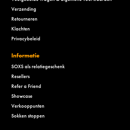
p
Verzending
l
e
Retourneren
-
3
Klachten
7
Privacybeleid
-
4
1
Informatie
SOXS als relatiegeschenk
Resellers
Refer a Friend
Showcase
Verkooppunten
Sokken stoppen