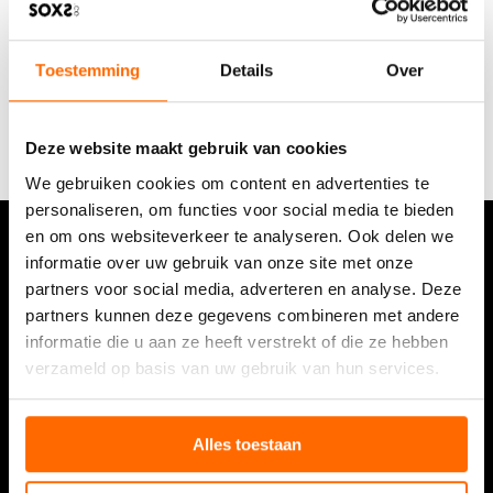
De slaap sokken van SOXS
reguleren de
lichaamstemperatuur. Zo kun jij genieten van warme
voeten in bed, waardoor je makkelijker in slaap valt.
Toestemming
Details
Over
Daarnaast blijven ze ook warm gedurende de nacht,
zodat je ‘s nachts niet wakker wordt. Dat is toch heerlijk?
Immers, iedereen wordt vrolijker van een goede
nachtrust!
Deze website maakt gebruik van cookies
We gebruiken cookies om content en advertenties te
personaliseren, om functies voor social media te bieden
en om ons websiteverkeer te analyseren. Ook delen we
informatie over uw gebruik van onze site met onze
Blijf op de hoogte van de nieuwste ontwikkelingen via
partners voor social media, adverteren en analyse. Deze
onze nieuwsbrief
partners kunnen deze gegevens combineren met andere
informatie die u aan ze heeft verstrekt of die ze hebben
verzameld op basis van uw gebruik van hun services.
Alles toestaan