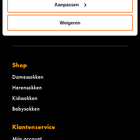
Bekijk onze waardering
Aanpassen
9,5/10 (9.449 reviews)
Weigeren
Lees over de ervaringen
Shop
Damessokken
Herensokken
Kidssokken
Babysokken
Klantenservice
Mijn account