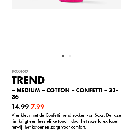
SOX4017
TREND
– MEDIUM – COTTON – CONFETTI – 33-
36
14.99
7.99
Vier kleur met de Confetti trend sokken van Soxs. De roze
O
H
tint krijgt een feestelijke touch, door het roze lurex label.
o
u
terwijl het katoenen zorgt voor comfort.