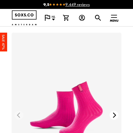
9,5
9.449 reviews
NL
MENU
SALE 47%