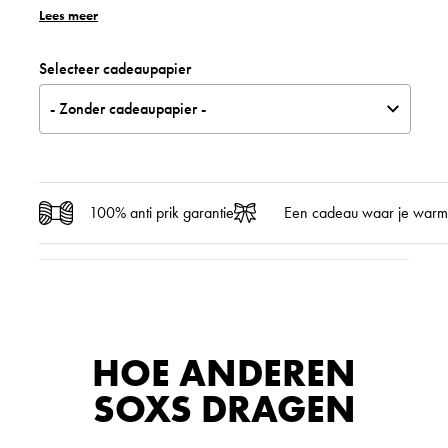
r
i
Lees meer
s
d
Selecteer cadeaupapier
p
i
- Zonder cadeaupapier -
r
g
o
e
n
p
100% anti prik garantie
Een cadeau waar je warm
k
r
e
i
l
j
i
s
HOE ANDEREN
j
i
SOXS DRAGEN
k
s