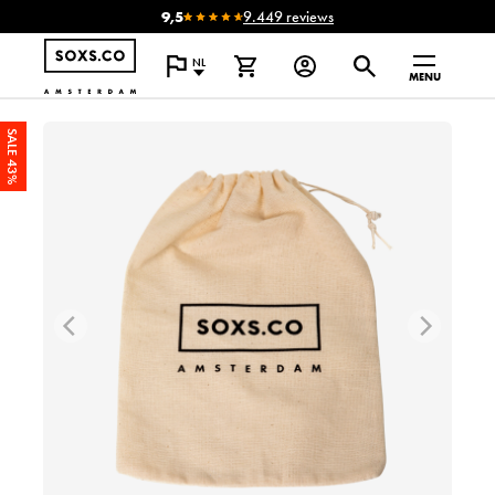
9,5
9.449 reviews
NL
MENU
SALE 43%