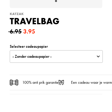
KATZAK
TRAVELBAG
6.95
3.95
O
H
Selecteer cadeaupapier
o
u
- Zonder cadeaupapier -
r
i
s
d
p
i
100% anti prik garantie
Een cadeau waar je warm
r
g
o
e
n
p