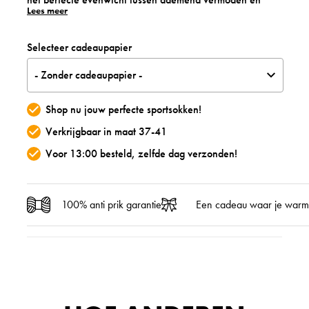
Lees meer
stevigheid. Of je nu gaat hardlopen, fitnessen of een
lange wandeling maakt, je voeten blijven droog en fris.
Dankzij de elastische pasvorm sluiten ze mooi aan
Selecteer cadeaupapier
zonder te knellen.
- Zonder cadeaupapier -
Shop nu jouw perfecte sportsokken!
Verkrijgbaar in maat 37-41
Voor 13:00 besteld, zelfde dag verzonden!
100% anti prik garantie
Een cadeau waar je warm