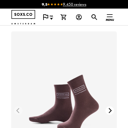
9,5
9.450 reviews
NL
MENU