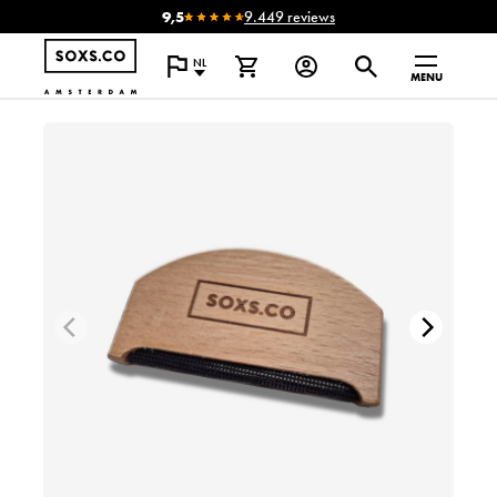
9,5
9.449 reviews
NL
MENU