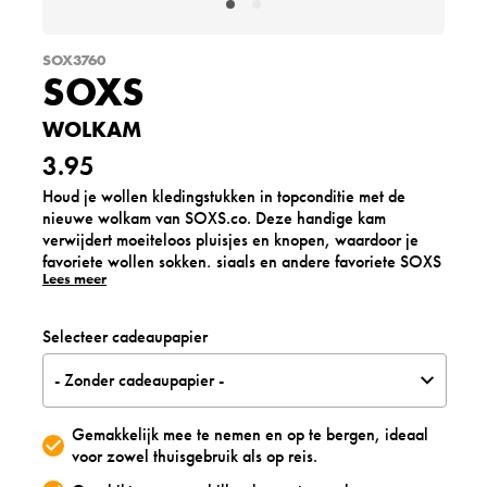
SOX3760
SOXS
WOLKAM
3.95
Houd je wollen kledingstukken in topconditie met de
nieuwe wolkam van SOXS.co. Deze handige kam
verwijdert moeiteloos pluisjes en knopen, waardoor je
favoriete wollen sokken, sjaals en andere favoriete SOXS
Lees meer
producten er weer als nieuw uitzien. Geef je wollen items
de zorg die ze verdienen en geniet langer van hun
zachtheid en warmte.
Selecteer cadeaupapier
- Zonder cadeaupapier -
Gemakkelijk mee te nemen en op te bergen, ideaal
voor zowel thuisgebruik als op reis.