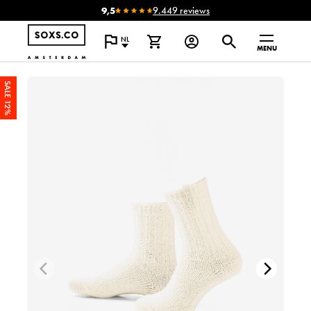
9,5
9.449 reviews
NL
MENU
SALE 12%