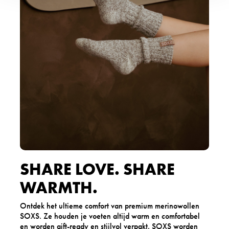
SHARE LOVE. SHARE
WARMTH.
Ontdek het ultieme comfort van premium merinowollen
SOXS. Ze houden je voeten altijd warm en comfortabel
en worden gift-ready en stijlvol verpakt. SOXS worden