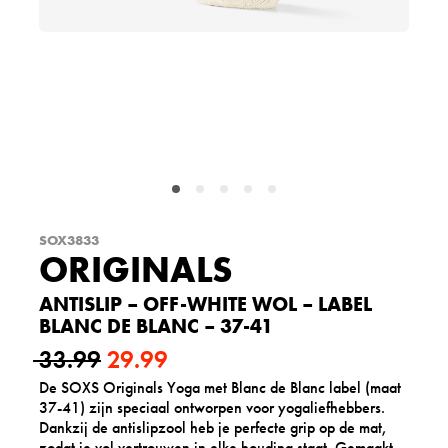
SOX3833
ORIGINALS
ANTISLIP – OFF-WHITE WOL – LABEL
BLANC DE BLANC – 37-41
33.99
29.99
De SOXS Originals Yoga met Blanc de Blanc label (maat
O
H
37-41) zijn speciaal ontworpen voor yogaliefhebbers.
o
u
Dankzij de antislipzool heb je perfecte grip op de mat,
zodat je vol vertrouwen in elke houding staat. Gemaakt