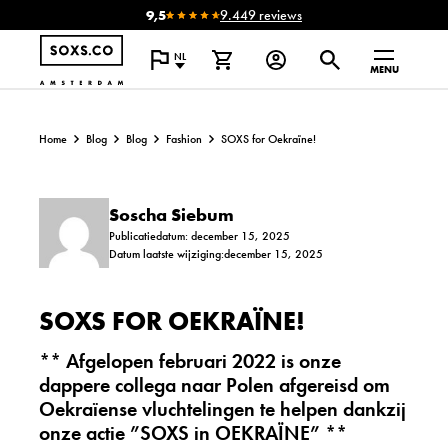
9,5
9.449 reviews
NL
MENU
Home
Blog
Blog
Fashion
SOXS for Oekraïne!
Soscha Siebum
Publicatiedatum: december 15, 2025
Datum laatste wijziging:december 15, 2025
SOXS FOR OEKRAÏNE!
**
Afgelopen februari 2022 is onze
dappere collega naar Polen afgereisd om
Oekraïense vluchtelingen te helpen dankzij
onze actie ”SOXS in OEKRAÏNE”
**