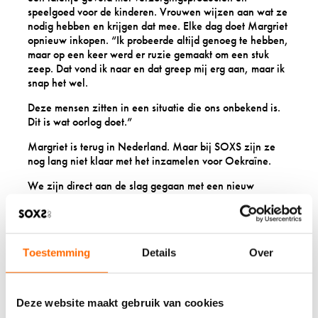
speelgoed voor de kinderen. Vrouwen wijzen aan wat ze
nodig hebben en krijgen dat mee. Elke dag doet Margriet
opnieuw inkopen. “Ik probeerde altijd genoeg te hebben,
maar op een keer werd er ruzie gemaakt om een stuk
zeep. Dat vond ik naar en dat greep mij erg aan, maar ik
snap het wel.
Deze mensen zitten in een situatie die ons onbekend is.
Dit is wat oorlog doet.”
Margriet is terug in Nederland. Maar bij SOXS zijn ze
nog lang niet klaar met het inzamelen voor Oekraïne.
We zijn direct aan de slag gegaan met een nieuw
initiatief en dan gaat Margriet terug naar Krakau op 6
mei! “Zo weten we zeker dat het direct terechtkomt bij de
mensen die het zo hard nodig hebben.”
Wil je jouw steentje bijdragen? Steun ons dan door het
Toestemming
Details
Over
aanschaffen van onze Oekraïense SOXS! Zo weet je
waar je steun terecht komt en houden we jou op de
hoogte van de reis!
Deze website maakt gebruik van cookies