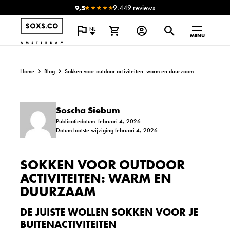
9,5
9.449 reviews
NL
MENU
Home
Blog
Sokken voor outdoor activiteiten: warm en duurzaam
Soscha Siebum
Publicatiedatum: februari 4, 2026
Datum laatste wijziging:februari 4, 2026
SOKKEN VOOR OUTDOOR
ACTIVITEITEN: WARM EN
DUURZAAM
DE JUISTE WOLLEN SOKKEN VOOR JE
BUITENACTIVITEITEN