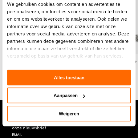
e
e
We gebruiken cookies om content en advertenties te
t
t
personaliseren, om functies voor social media te bieden
p
p
en om ons websiteverkeer te analyseren. Ook delen we
r
r
informatie over uw gebruik van onze site met onze
o
o
d
d
partners voor social media, adverteren en analyse. Deze
u
u
partners kunnen deze gegevens combineren met andere
c
c
informatie die u aan ze heeft verstrekt of die ze hebben
t
t
verzameld op basis van uw gebruik van hun services.
c
o
Coldproof - beige wol - label safari
Originals 
o
r
l
i
Kuithoogte
32.99
Kuithoogte
d
g
Alles toestaan
p
i
r
n
o
a
Aanpassen
o
l
f
s
-
-
Weigeren
b
g
Blijf op de hoogte van de nieuwste ontwikkelingen via
e
r
onze nieuwsbrief
i
i