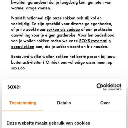
kwaliteit garandeert dat je langdurig kunt genieten van
warme, droge voeten.
Naast functioneel zijn onze sokken ook stijlvol en
veelzijdig. Ze zijn geschikt voor diverse gelegenheden,
of je nu zoekt naar
sokken als cadeau
of een praktische
aanvulling voor je eigen garderobe. Voor het onderhoud
van je wollen sokken raden we onze
SOXS rozemarijn
zeepvlokken
aan, die je sokken zacht en fris houden.
Benieuwd welke wollen sokken het beste passen bij jouw
buitenactiviteiten? Ontdek ons volledige assortiment op
soxs.co.
B
B
e
e
k
k
Toestemming
Details
Over
i
i
j
j
k
k
Deze website maakt gebruik van cookies
h
h