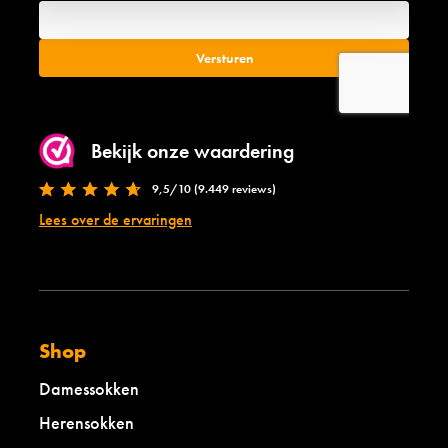
g
j
e
z
w
e
o
w
l
o
-
l
l
-
a
l
Bekijk onze waardering
b
a
e
b
9,5/10 (9.449 reviews)
l
e
Lees over de ervaringen
s
l
a
b
f
l
a
a
r
c
i
k
Shop
Damessokken
Herensokken