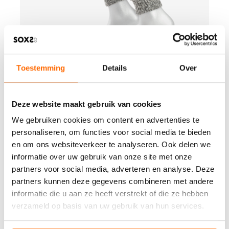
d
u
c
t
o
r
Toestemming
Details
Over
i
g
Originals beenwarmer - grijze wol - label
i
bubblegum - one size
n
Deze website maakt gebruik van cookies
Kniehoogte
Uitverkocht
a
l
We gebruiken cookies om content en advertenties te
B
s
personaliseren, om functies voor social media te bieden
e
b
en om ons websiteverkeer te analyseren. Ook delen we
k
e
informatie over uw gebruik van onze site met onze
i
e
j
partners voor social media, adverteren en analyse. Deze
n
k
w
partners kunnen deze gegevens combineren met andere
h
a
informatie die u aan ze heeft verstrekt of die ze hebben
e
r
verzameld op basis van uw gebruik van hun services.
t
m
p
e