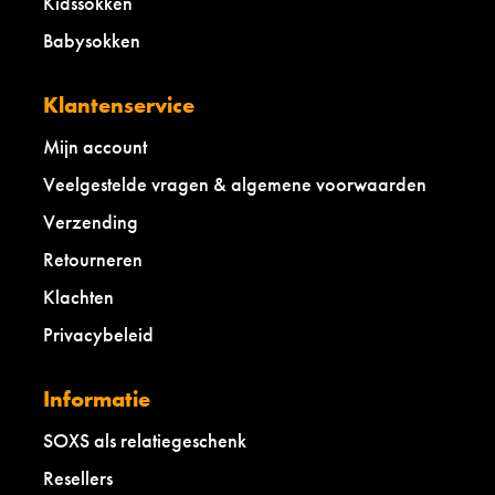
Kidssokken
a
n
Babysokken
i
l
l
Klantenservice
a
Mijn account
c
r
Veelgestelde vragen & algemene voorwaarden
e
a
Verzending
m
-
Retourneren
o
Klachten
n
e
Privacybeleid
s
i
z
Informatie
e
SOXS als relatiegeschenk
Resellers