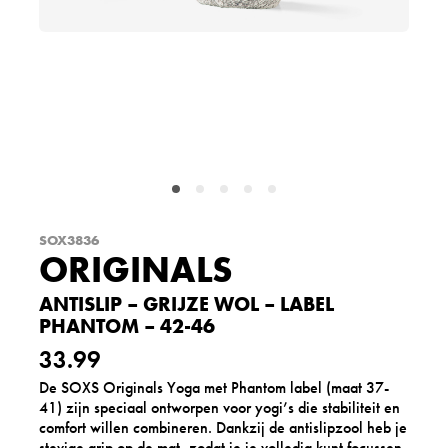
SOX3836
ORIGINALS
ANTISLIP – GRIJZE WOL – LABEL
PHANTOM – 42-46
33.99
De SOXS Originals Yoga met Phantom label (maat 37-
41) zijn speciaal ontworpen voor yogi’s die stabiliteit en
comfort willen combineren. Dankzij de antislipzool heb je
stevige grip op de mat, zodat je je volledig kunt focussen