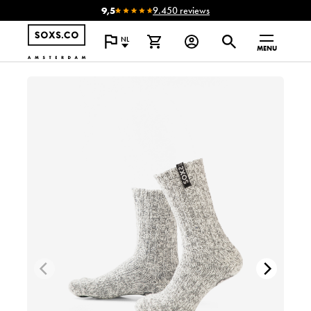
9,5
9.450 reviews
NL
MENU