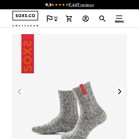
9,5
9.449 reviews
NL
MENU