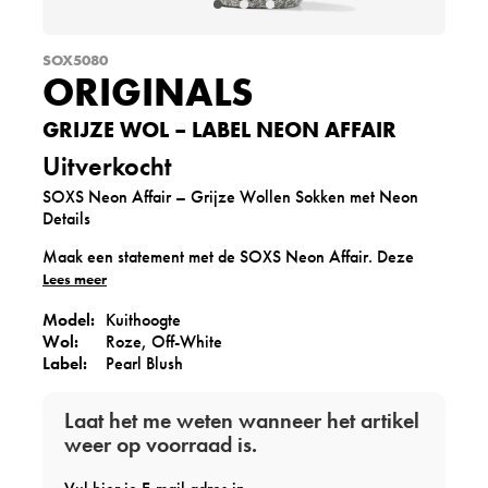
SOX5080
ORIGINALS
GRIJZE WOL – LABEL NEON AFFAIR
Uitverkocht
SOXS Neon Affair – Grijze Wollen Sokken met Neon
Details
Maak een statement met de SOXS Neon Affair. Deze
unieke wollen sokken combineren een tijdloze
Lees meer
gemêleerde grijstint met een opvallend neonroze label
Model:
Kuithoogte
en warme oranje accenten. Het resultaat is een perfecte
Wol:
Roze, Off-White
mix van stoer, modern en comfortabel. Voor iedereen die
Label:
Pearl Blush
houdt van warme voeten én een vleugje karakter in zijn
outfit.
Laat het me weten wanneer het artikel
De SOXS Neon Affair zijn gemaakt van hoogwaardige
weer op voorraad is.
wol die je voeten op natuurlijke wijze warm houdt, terwijl
het materiaal blijft ademen. Dankzij de isolerende en