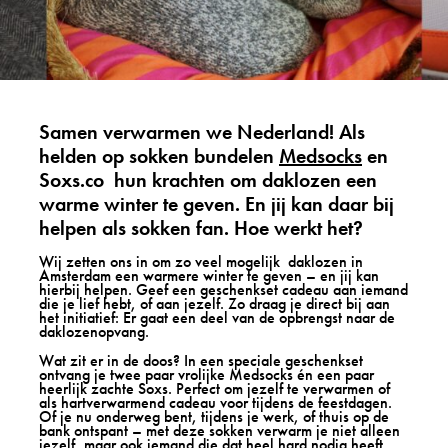
Samen verwarmen we Nederland! Als
helden op sokken bundelen
Medsocks
en
Soxs.co hun krachten om daklozen een
warme winter te geven. En jij kan daar bij
helpen als sokken fan.
Hoe werkt het?
Wij zetten ons in om zo veel mogelijk daklozen in
Amsterdam een warmere winter te geven – en jij kan
hierbij helpen. Geef een geschenkset cadeau aan iemand
die je lief hebt, of aan jezelf. Zo draag je direct bij aan
het initiatief: Er gaat een deel van de opbrengst naar de
daklozenopvang.
Wat zit er in de doos? In een speciale geschenkset
ontvang je twee paar vrolijke Medsocks én een paar
heerlijk zachte Soxs. Perfect om jezelf te verwarmen of
als hartverwarmend cadeau voor tijdens de feestdagen.
Of je nu onderweg bent, tijdens je werk, of thuis op de
bank ontspant – met deze sokken verwarm je niet alleen
jezelf, maar ook iemand die dat heel hard nodig heeft.