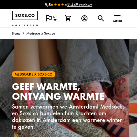
9,5
9.449 reviews
NL
MENU
Home
Medsocks x Soxs.co
MEDSOCKS X SOXS.CO
GEEF WARMTE,
ONTVANG WARMTE
Samen verwarmen we Amsterdam! Medsocks
en Soxs.co bundelen hun krachten om
daklozen in Amsterdam een warmere winter
te geven.