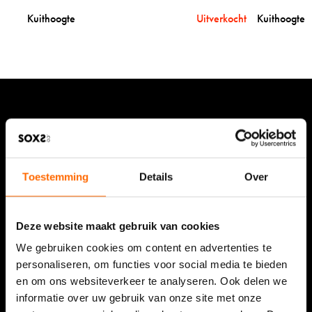
x
x
Kuithoogte
Uitverkocht
Kuithoogte
s
s
&
&
m
m
e
e
d
d
s
s
o
o
c
c
Blijf op de hoogte van de nieuwste ontwikkelingen via
k
k
onze nieuwsbrief
s
s
b
p
Toestemming
Details
Over
l
i
u
n
e
k
o
o
Deze website maakt gebruik van cookies
n
n
e
e
We gebruiken cookies om content en advertenties te
s
s
personaliseren, om functies voor social media te bieden
Bekijk onze waardering
en om ons websiteverkeer te analyseren. Ook delen we
9,5/10 (9.449 reviews)
informatie over uw gebruik van onze site met onze