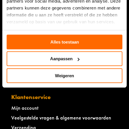
partners voor social media, adverteren en analyse. Deze
Lees over de ervaringen
partners kunnen deze gegevens combineren met andere
informatie die u aan ze heeft verstrekt of die ze hebben
verzameld op basis van uw gebruik van hun services.
Shop
Alles toestaan
Damessokken
Aanpassen
Herensokken
Kidssokken
Weigeren
Babysokken
Klantenservice
Mijn account
Veelgestelde vragen & algemene voorwaarden
Verzending