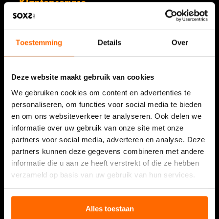
Klantenservice
Mijn account
Veelgestelde vragen & algemene voorwaarden
Toestemming
Details
Over
Verzending
Retourneren
Deze website maakt gebruik van cookies
Klachten
We gebruiken cookies om content en advertenties te
Privacybeleid
personaliseren, om functies voor social media te bieden
en om ons websiteverkeer te analyseren. Ook delen we
informatie over uw gebruik van onze site met onze
Informatie
partners voor social media, adverteren en analyse. Deze
SOXS als relatiegeschenk
partners kunnen deze gegevens combineren met andere
informatie die u aan ze heeft verstrekt of die ze hebben
Resellers
verzameld op basis van uw gebruik van hun services.
Refer a Friend
Showcase
Alles toestaan
Verkooppunten