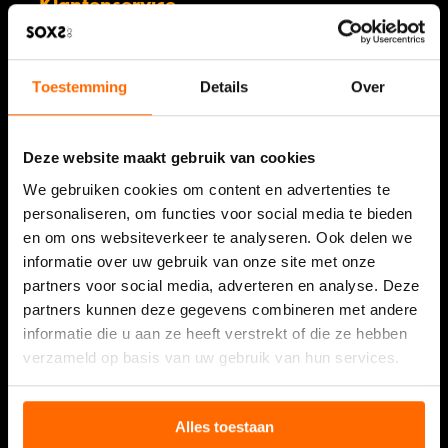
Klantenservice
Mijn account
Veelgestelde vragen & algemene voorwaarden
Toestemming
Details
Over
Verzending
Retourneren
Deze website maakt gebruik van cookies
Klachten
We gebruiken cookies om content en advertenties te
Privacybeleid
personaliseren, om functies voor social media te bieden
en om ons websiteverkeer te analyseren. Ook delen we
informatie over uw gebruik van onze site met onze
Informatie
partners voor social media, adverteren en analyse. Deze
SOXS als relatiegeschenk
partners kunnen deze gegevens combineren met andere
informatie die u aan ze heeft verstrekt of die ze hebben
Resellers
verzameld op basis van uw gebruik van hun services.
Refer a Friend
Showcase
Alles toestaan
Verkooppunten