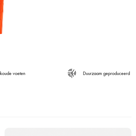
 koude voeten
Duurzaam geproduceerd
B