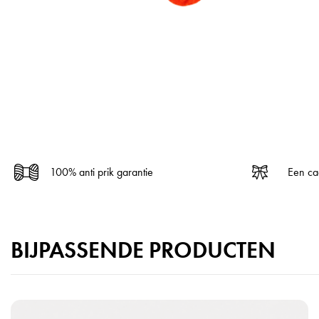
100% anti prik garantie
Een ca
BIJPASSENDE PRODUCTEN
B