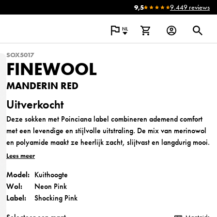
9,5
9.449 reviews
NL
SOX5017
FINEWOOL
MANDERIN RED
Uitverkocht
Deze sokken met Poinciana label combineren ademend comfort
met een levendige en stijlvolle uitstraling. De mix van merinowol
en polyamide maakt ze heerlijk zacht, slijtvast en langdurig mooi.
Dankzij het veelzijdige ontwerp zijn ze eenvoudig te combineren
Lees meer
met verschillende outfits en perfect voor dagelijks gebruik en
Model:
Kuithoogte
ontspannen momenten.
Wol:
Neon Pink
Label:
Shocking Pink