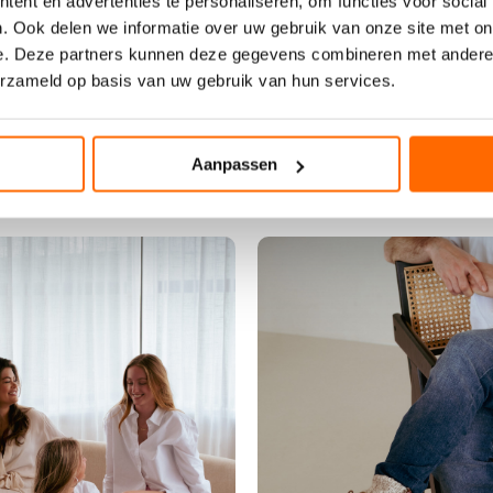
ent en advertenties te personaliseren, om functies voor social
e
. Ook delen we informatie over uw gebruik van onze site met on
t
e. Deze partners kunnen deze gegevens combineren met andere i
w
OE ANDEREN SOXS DRAG
erzameld op basis van uw gebruik van hun services.
e
a
r
Aanpassen
-
s
p
i
c
y
o
r
a
n
g
e