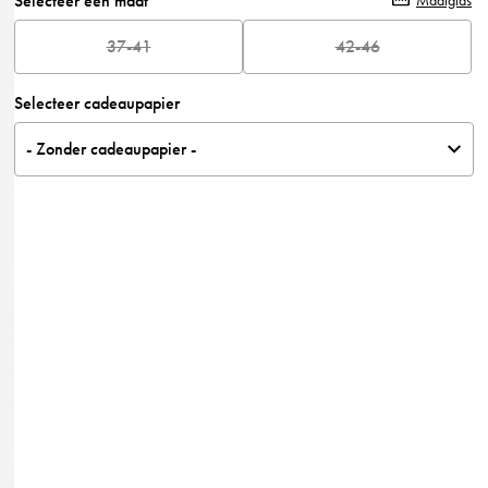
Selecteer een maat
Maatgids
37-41
42-46
Selecteer cadeaupapier
- Zonder cadeaupapier -