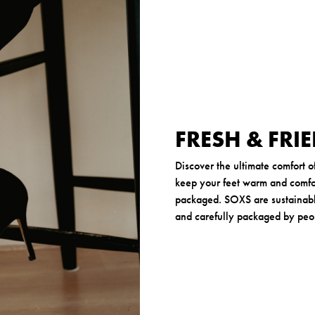
FRESH & FRI
Discover the ultimate comfort 
keep your feet warm and comfor
packaged. SOXS are sustainabl
and carefully packaged by peopl