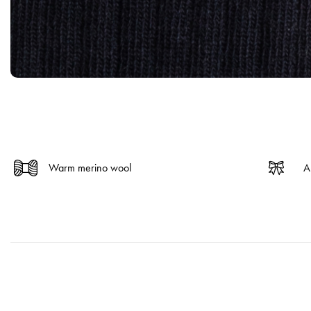
Warm merino wool
A