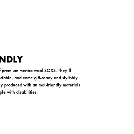
ENDLY
of premium merino wool SOXS. They’ll
table, and come gift-ready and stylishly
y produced with animal-friendly materials
e with disabilities.