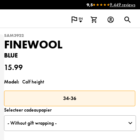
9,5
9.449 reviews
EN
SAM3922
FINEWOOL
BLUE
15.99
Model:
Calf height
34-36
Selecteer cadeaupapier
- Without gift wrapping -