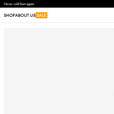
Never cold feet again
SHOP
ABOUT US
SALE