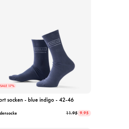
SALE 17%
ort socken - blue indigo - 42-46
densocke
11.95
9.95