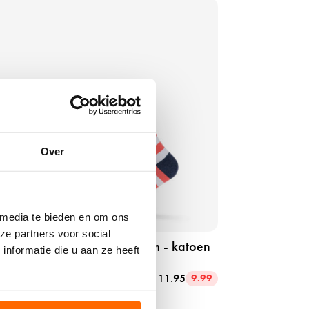
Over
SALE 16%
 media te bieden en om ons
ze partners voor social
end sokken - stripes - medium - katoen
nformatie die u aan ze heeft
piced coral - 42 - 46
densocke
11.95
9.99