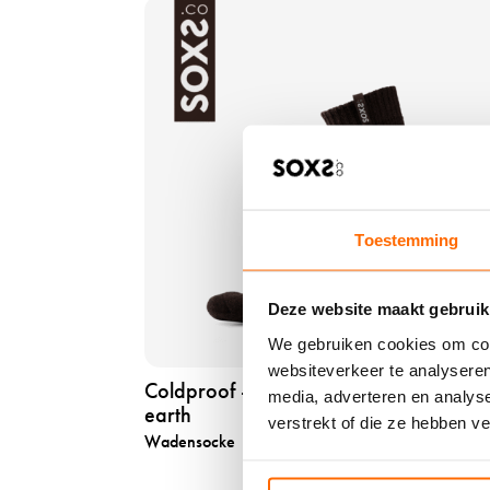
s
P
o
r
c
o
k
d
e
u
n
k
-
t
w
a
h
n
i
Toestemming
s
t
e
e
h
Deze website maakt gebruik
-
e
j
We gebruiken cookies om cont
n
e
websiteverkeer te analyseren
c
Coldproof - braune wolle - label dark
a
media, adverteren en analys
o
earth
n
verstrekt of die ze hebben v
l
Wadensocke
29
s
d
b
p