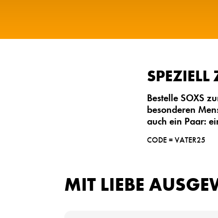
SPEZIELL
Bestelle SOXS zu
besonderen Mensc
auch ein Paar: ei
CODE = VATER25
MIT LIEBE AUSGE
P