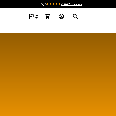
9,5
9.449 reviews
DE