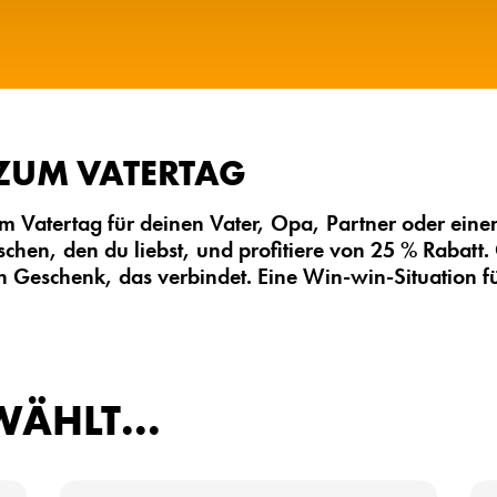
 ZUM VATERTAG
m Vatertag für deinen Vater, Opa, Partner oder ein
hen, den du liebst, und profitiere von 25 % Rabatt. 
n Geschenk, das verbindet. Eine Win-win-Situation fü
WÄHLT...
P
P