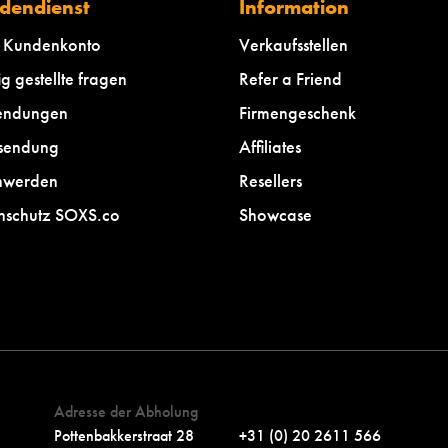
dendienst
Information
-
r
u
4
a
e
 Kundenkonto
Verkaufsstellen
2
l
w
g gestellte fragen
Refer a Friend
-
-
o
4
4
l
endungen
Firmengeschenk
6
2
l
sendung
Affiliates
-
e
4
-
hwerden
Resellers
6
l
nschutz SOXS.co
Showcase
a
b
e
l
p
r
e
t
Adresse der Abholung
z
Pottenbakkerstraat 28
+31 (0) 20 2611 566
e