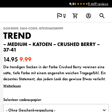
9,5
9.449 reviews
DE
SOX4009, EAN-CODE: 8721516028099
TREND
– MEDIUM – KATOEN – CRUSHED BERRY –
37-41
14.95
9.99
U
A
Die trendigen Socken in der Farbe Crushed Berry vereinen eine
satte, tiefe Farbe mit einem angenehm weichen Tragegefühl. Ein
r
k
dezentes Statement, das jedem Look das gewisse Etwas verleiht.
s
t
Weiterlesen
p
u
Selecteer cadeaupapier
r
e
- Ohne Geschenkverpackung -