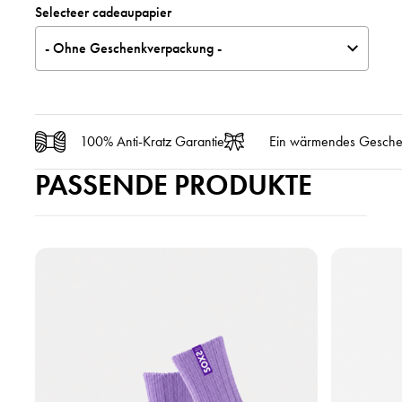
Selecteer cadeaupapier
- Ohne Geschenkverpackung -
100% Anti-Kratz Garantie
Ein wärmendes Gesch
PASSENDE PRODUKTE
P
P
r
r
o
o
d
d
u
u
k
k
t
t
a
a
n
n