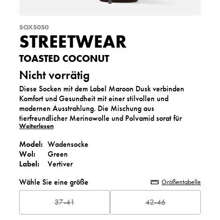
SOX5050
STREETWEAR
TOASTED COCONUT
Nicht vorrätig
Diese Socken mit dem Label Maroon Dusk verbinden
Komfort und Gesundheit mit einer stilvollen und
modernen Ausstrahlung. Die Mischung aus
tierfreundlicher Merinowolle und Polyamid sorgt für
Weiterlesen
Weichheit, Wärme und Langlebigkeit. Die tiefe Jundra
Farbe verleiht Ihrem Outfit eine elegante und natürliche
Model:
Wadensocke
Note. Perfekt, um Ihren Streetstyle-Look zu
Wol:
Green
vervollständigen oder als stilvolles Geschenk.
Label:
Vertiver
Wähle Sie eine größe
Größentabelle
37-41
42-46