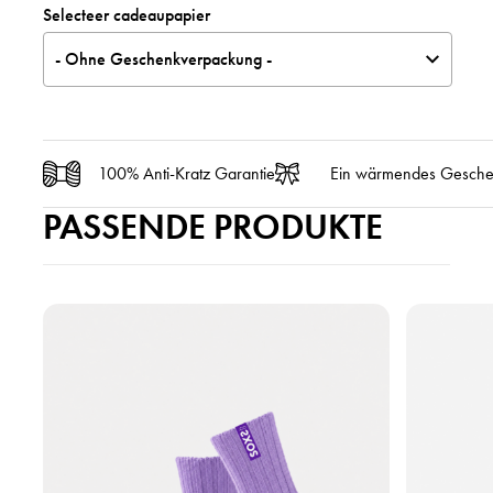
Selecteer cadeaupapier
- Ohne Geschenkverpackung -
100% Anti-Kratz Garantie
Ein wärmendes Gesch
PASSENDE PRODUKTE
P
P
r
r
o
o
d
d
u
u
k
k
t
t
a
a
n
n