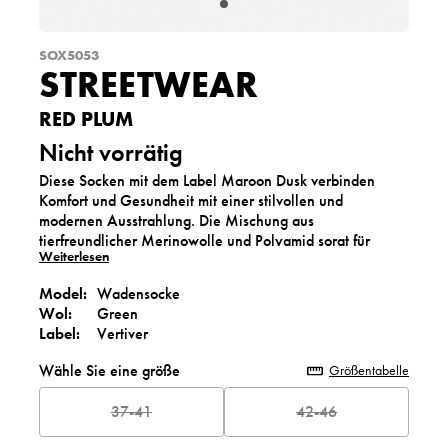
SOX5053
STREETWEAR
RED PLUM
Nicht vorrätig
Diese Socken mit dem Label Maroon Dusk verbinden
Komfort und Gesundheit mit einer stilvollen und
modernen Ausstrahlung. Die Mischung aus
tierfreundlicher Merinowolle und Polyamid sorgt für
Weiterlesen
Weichheit, Wärme und Langlebigkeit. Die tiefe Jundra
Farbe verleiht Ihrem Outfit eine elegante und natürliche
Model:
Wadensocke
Note. Perfekt, um Ihren Streetstyle-Look zu
Wol:
Green
vervollständigen oder als stilvolles Geschenk.
Label:
Vertiver
Wähle Sie eine größe
Größentabelle
37-41
42-46