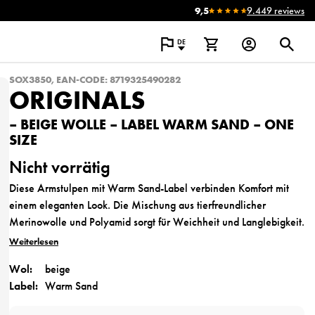
9,5
9.449 reviews
DE
SOX3850, EAN-CODE: 8719325490282
ORIGINALS
– BEIGE WOLLE – LABEL WARM SAND – ONE
SIZE
Nicht vorrätig
Diese Armstulpen mit Warm Sand-Label verbinden Komfort mit
einem eleganten Look. Die Mischung aus tierfreundlicher
Merinowolle und Polyamid sorgt für Weichheit und Langlebigkeit.
Die neutrale Sandfarbe macht sie zeitlos und leicht mit jedem
Weiterlesen
Outfit zu kombinieren. Luxuriös verpackt, sind sie bereit zum
Wol:
beige
Verschenken, eine warme und stilvolle Geste für sich selbst oder
Label:
Warm Sand
jemand anderen.