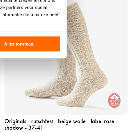
 media te bieden en om ons
r
ze partners voor social
o
nformatie die u aan ze heeft
d
u
k
t
a
Alles toestaan
n
s
e
h
e
n
o
r
i
g
Originals - rutschfest - beige wolle - label rose
i
shadow - 37-41
n