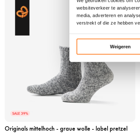
We gebruiken cookies om cont
r
websiteverkeer te analyseren
o
media, adverteren en analys
d
verstrekt of die ze hebben v
u
k
t
a
Weigeren
n
s
e
h
e
n
o
r
SALE 39%
i
g
Originals mittelhoch - graue wolle - label pretzel
i
n