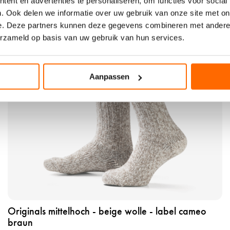
ent en advertenties te personaliseren, om functies voor social
r
. Ook delen we informatie over uw gebruik van onze site met on
o
e. Deze partners kunnen deze gegevens combineren met andere i
d
erzameld op basis van uw gebruik van hun services.
u
k
t
a
Aanpassen
n
s
e
h
e
n
o
r
i
g
Originals mittelhoch - beige wolle - label cameo
i
braun
n