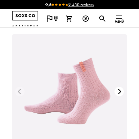
9,5
9.450 reviews
DE
MENÜ