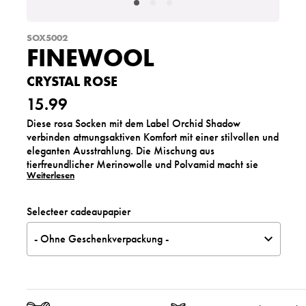
SOX5002
FINEWOOL
CRYSTAL ROSE
15.99
Diese rosa Socken mit dem Label Orchid Shadow
verbinden atmungsaktiven Komfort mit einer stilvollen und
eleganten Ausstrahlung. Die Mischung aus
tierfreundlicher Merinowolle und Polyamid macht sie
Weiterlesen
besonders weich, strapazierfähig und formbeständig. Die
sanfte rosafarbene Optik verleiht jedem Outfit eine
feminine und moderne Note ideal für den Alltag und
Selecteer cadeaupapier
besondere Momente.
- Ohne Geschenkverpackung -