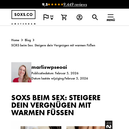
9,5
9.449 reviews
DE
MENÜ
Home
Blog
SOXS beim Sex: Steigere dein Vergnügen mit warmen Füßen
marliswpseoai
Publicatiedatum: Februar 5, 2026
Datum laatste wijziging:Februar 5, 2026
SOXS BEIM SEX: STEIGERE
DEIN VERGNÜGEN MIT
WARMEN FÜSSEN