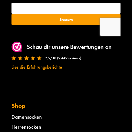
o
h
w
i
g
h
Schau dir unsere Bewertungen an
9,5/10 (9.449 reviews)
Lies die Erfahrungsberichte
Shop
Damensocken
Herrensocken