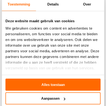
dich und gut für die Umwelt ist. Unsere nachhaltige Wolle
Toestemming
Details
Over
ist langlebig, biologisch abbaubar und wird mit Respekt
für Mensch, Tier und Natur produziert.
Deze website maakt gebruik van cookies
WELCHE WOLLSOCKEN
We gebruiken cookies om content en advertenties te
PASSEN ZU DIR?
personaliseren, om functies voor social media te bieden
en om ons websiteverkeer te analyseren. Ook delen we
Entdecke unsere verschiedenen Modelle warmer
informatie over uw gebruik van onze site met onze
Wollsocken und finde heraus, welche SOXS am besten
partners voor social media, adverteren en analyse. Deze
zu deinem Alltag passen. Besuche uns auf soxs.co und
partners kunnen deze gegevens combineren met andere
erfahre mehr über unsere nachhaltigen Socken aus
neuseeländischer Wolle.
informatie die u aan ze heeft verstrekt of die ze hebben
verzameld op basis van uw gebruik van hun services.
P
P
Alles toestaan
r
r
o
o
d
d
Aanpassen
u
u
k
k