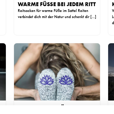
WARME FÜSSE BEI JEDEM RITT
Reitsocken für warme Füße im Sattel Reiten
W
verbindet dich mit der Natur und schenkt dir […]
L
d
W
W
e
e
i
i
t
t
e
e
r
r
l
l
e
e
s
s
e
e
BESTE SOCKEN FÜR YOGA:
n
n