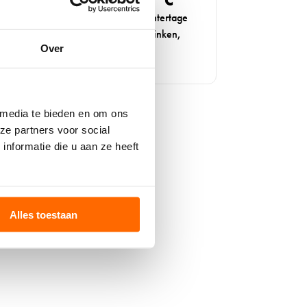
EXTRA WÄRME BIS -20 °C
ärmende Wollsocken für kalte Wintertage
enn die Temperaturen im Winter sinken,
Over
teigt der Wunsch nach […]
 media te bieden en om ons
ze partners voor social
nformatie die u aan ze heeft
Alles toestaan