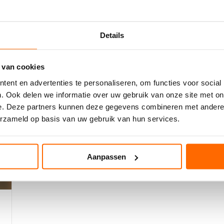
KOMFORT UND GRIP
KOMBINIERT
W
W
e
Warum Yoga Socken deine Praxis verbessern
Details
s
können? Yoga verbindet Körper und Geist durch
gezielte Bewegungen […]
 van cookies
ent en advertenties te personaliseren, om functies voor social
. Ook delen we informatie over uw gebruik van onze site met on
e. Deze partners kunnen deze gegevens combineren met andere i
erzameld op basis van uw gebruik van hun services.
Aanpassen