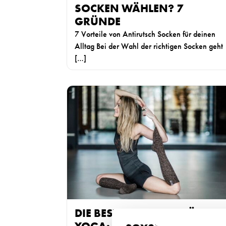
u
SOCKEN WÄHLEN? 7
b
GRÜNDE
e
7 Vorteile von Antirutsch Socken für deinen
r
Alltag Bei der Wahl der richtigen Socken geht
i
[…]
c
h
t
W
e
e
n
i
,
t
w
e
i
r
e
l
z
e
.
s
B
e
.
DIE BESTEN SOCKEN FÜR
n
ü