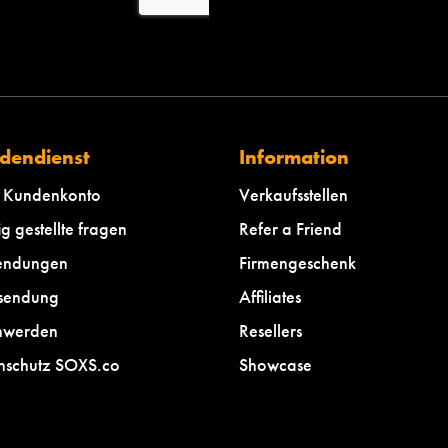
dendienst
Information
 Kundenkonto
Verkaufsstellen
g gestellte fragen
Refer a Friend
endungen
Firmengeschenk
sendung
Affiliates
hwerden
Resellers
nschutz SOXS.co
Showcase