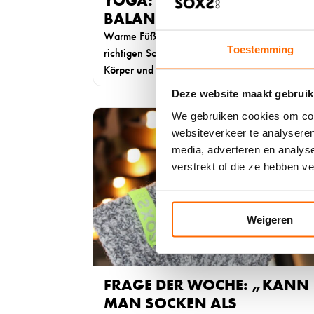
YOGA: KOMFORT UND
b
BALANCE
e
Warme Füße für deine Yoga-Praxis: Warum di
r
Toestemming
richtigen Socken wichtig sind Yoga verbindet
F
Körper und […]
a
Deze website maakt gebruik
k
t
W
We gebruiken cookies om cont
e
e
websiteverkeer te analyseren
n
i
media, adverteren en analys
,
t
verstrekt of die ze hebben v
H
e
i
r
n
l
Weigeren
t
e
e
s
r
e
g
FRAGE DER WOCHE: „KANN
n
r
MAN SOCKEN ALS