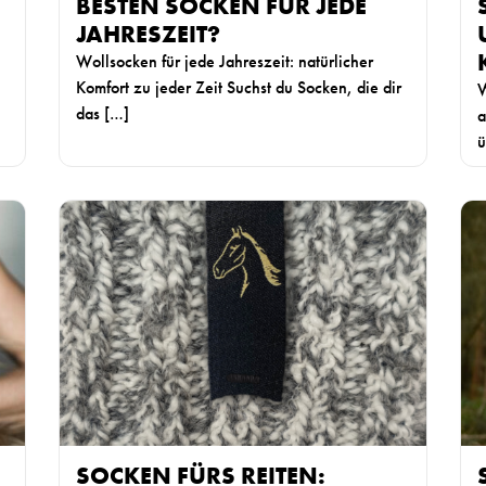
BESTEN SOCKEN FÜR JEDE
JAHRESZEIT?
Wollsocken für jede Jahreszeit: natürlicher
Komfort zu jeder Zeit Suchst du Socken, die dir
W
das […]
a
ü
W
W
e
e
i
i
t
t
e
e
r
r
l
l
e
e
s
s
e
e
SOCKEN FÜRS REITEN:
n
n