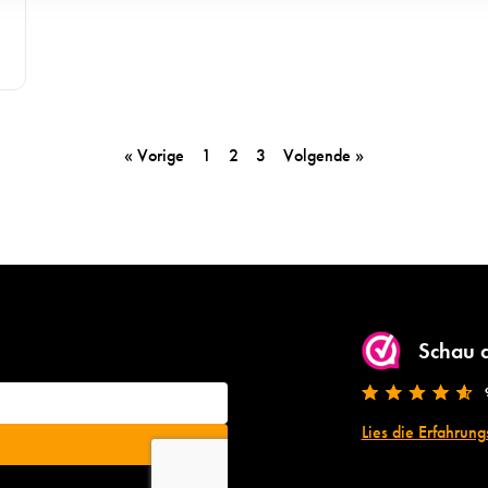
« Vorige
1
2
3
Volgende »
Schau 
Lies die Erfahrung