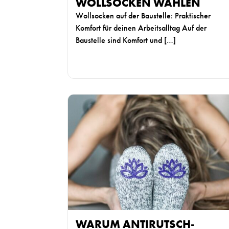
e
WOLLSOCKEN WÄHLEN
l
Wollsocken auf der Baustelle: Praktischer
m
Komfort für deinen Arbeitsalltag Auf der
ä
Baustelle sind Komfort und […]
ß
i
g
s
c
W
h
e
ö
i
n
t
e
e
D
r
i
l
n
e
g
s
e
e
z
WARUM ANTIRUTSCH-
n