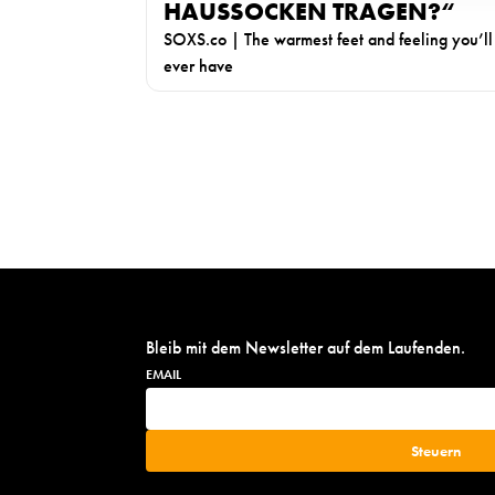
u
HAUSSOCKEN TRAGEN?“
n
SOXS.co | The warmest feet and feeling you’ll
d
ever have
i
n
f
S
o
e
r
i
m
t
a
e
t
n
i
n
o
u
n
Bleib mit dem Newsletter auf dem Laufenden.
m
e
m
n
e
u
r
n
i
d
e