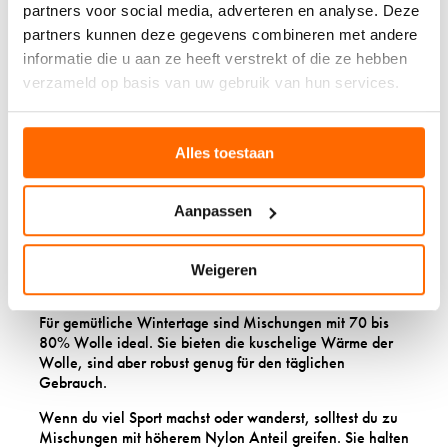
partners voor social media, adverteren en analyse. Deze
deine
Socken von SOXS
brauchst. Hier sind die
bewährtesten Kombinationen, die wir mit Herz
partners kunnen deze gegevens combineren met andere
zusammenstellen:
informatie die u aan ze heeft verstrekt of die ze hebben
verzameld op basis van uw gebruik van hun services.
Mischu
Beste
Zusammensetzung
ng
Verwendung
Alltagss
70 bis 80% Wolle, 15 bis 25%
Büro, täglicher
Alles toestaan
ocken
Nylon, 5% Elastan
Gebrauch
Outdoor
Wander
60 bis 70% Wolle, 25 bis 35%
Aktivitäten,
socken
Nylon, 5% Elastan
Aanpassen
Sport
Komfort,
Luxusso
85 bis 95% Merinowolle, 5 bis
empfindliche
Weigeren
cken
10% Nylon, 5% Elastan
Haut
Für gemütliche Wintertage sind Mischungen mit 70 bis
80% Wolle ideal. Sie bieten die kuschelige Wärme der
Wolle, sind aber robust genug für den täglichen
Gebrauch.
Wenn du viel Sport machst oder wanderst, solltest du zu
Mischungen mit höherem Nylon Anteil greifen. Sie halten