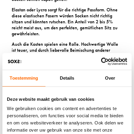
Elastan oder Lycra sorgt für die richtige Passform. Ohne
diese elastischen Fasern würden Socken nicht richtig
sitzen und könnten rutschen. Ein Anteil von 2 bis 5%
reicht meist aus, um den perfekten, gemütlichen Sitz zu
gewährleisten.
Auch die Kosten spielen eine Rolle. Hochwertige Wolle
ist teuer, und durch liebevolle Beimischung anderer
Materialien können wir erschwinglichere Produkte
anbieten, ohne komplett auf die Vorteile der Wolle zu
verzichten.
Toestemming
Details
Over
WELCHE
WOLLMISCHUNGEN
Deze website maakt gebruik van cookies
SIND AM BESTEN FÜR
We gebruiken cookies om content en advertenties te
personaliseren, om functies voor social media te bieden
SOCKEN?
en om ons websiteverkeer te analyseren. Ook delen we
informatie over uw gebruik van onze site met onze
Die beste
Wollmischung
hängt davon ab, wofür du