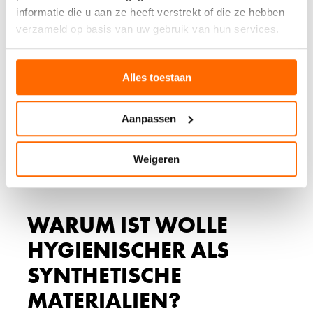
informatie die u aan ze heeft verstrekt of die ze hebben
verzameld op basis van uw gebruik van hun services.
FAKTOREN FÜR
LANGANHALTENDE
WIRKUNG
Alles toestaan
Die Langlebigkeit der antibakteriellen Eigenschaften
Aanpassen
hängt von der Qualität der ursprünglichen Wolle und der
Verarbeitung ab. Hochwertige, minimal verarbeitete
Wolle behält ihre natürlichen Eigenschaften am besten.
Weigeren
Auch die Art der Färbung und eventuelle chemische
Behandlungen können die Wirksamkeit beeinflussen.
WARUM IST WOLLE
HYGIENISCHER ALS
SYNTHETISCHE
MATERIALIEN?