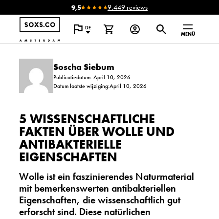
9,5
9.449 reviews
DE
MENÜ
Soscha Siebum
Publicatiedatum: April 10, 2026
Datum laatste wijziging:April 10, 2026
5 WISSENSCHAFTLICHE
FAKTEN ÜBER WOLLE UND
ANTIBAKTERIELLE
EIGENSCHAFTEN
Wolle ist ein faszinierendes Naturmaterial
mit bemerkenswerten antibakteriellen
Eigenschaften, die wissenschaftlich gut
erforscht sind. Diese natürlichen