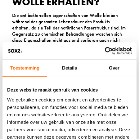
WOLLE ERHALTEN?
Die antibakteriellen Eigenschaften von Wolle bleiben
während der gesamten Lebensdauer des Produkts
erhalten, da sie Teil der natürlichen Faserstruktur sind. Im
Gegensatz zu chemischen Behandlungen waschen sich
diese Eigenschaften nicht aus und verlieren auch nicht
ihre Wirkung.
Wissenschaftliche Studien zeigen, dass selbst nach
Hunderten von Waschzyklen die antimikrobielle Wirkung
Toestemming
Details
Over
von Wolle praktisch unverändert bleibt. Dies liegt daran,
dass die antibakteriellen Eigenschaften nicht
oberflächlich aufgetragen sind, sondern in der
molekularen Struktur der Keratinfasern verankert sind.
Deze website maakt gebruik van cookies
Allerdings kann unsachgemäße Pflege die Wirksamkeit
We gebruiken cookies om content en advertenties te
beeinträchtigen. Zu heißes Wasser, aggressive
personaliseren, om functies voor social media te bieden
Waschmittel oder chemische Bleichmittel können die
en om ons websiteverkeer te analyseren. Ook delen we
natürliche Lipidschicht der Wolle beschädigen. Bei
informatie over uw gebruik van onze site met onze
sachgemäßer Pflege mit milden Wollwaschmitteln und
partners voor social media, adverteren en analyse. Deze
niedrigen Temperaturen bleiben die antibakteriellen
Eigenschaften jedoch vollständig erhalten.
partners kunnen deze gegevens combineren met andere