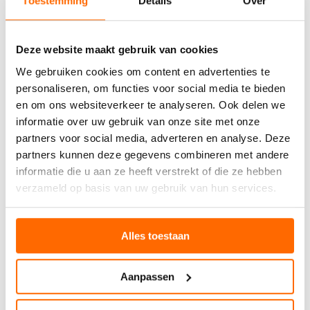
Toestemming
Details
Over
Normalität und Selbstfürsorge in einer Zeit, die oft von
medizinischen Terminen und Unsicherheit geprägt ist.
Viele Menschen aus unserer Community berichten, dass
Deze website maakt gebruik van cookies
sie sich in weichen Wollsocken einfach besser fühlen,
We gebruiken cookies om content en advertenties te
wobei sie sich weniger verletzlich und mehr beschützt
personaliseren, om functies voor social media te bieden
fühlen. Das mag simpel klingen, aber diese kleinen Anker
können dir helfen, schwierige Tage besser zu überstehen.
en om ons websiteverkeer te analyseren. Ook delen we
informatie over uw gebruik van onze site met onze
partners voor social media, adverteren en analyse. Deze
WOLLSOCKEN ALS
partners kunnen deze gegevens combineren met andere
TREUER BEGLEITER
informatie die u aan ze heeft verstrekt of die ze hebben
verzameld op basis van uw gebruik van hun services.
WÄHREND DER
BEHANDLUNG
Alles toestaan
Wollsocken während der Chemotherapie sind weit mehr
als nur warme Füße. Sie bieten dir natürliche
Aanpassen
Temperaturregulation, schützen deine empfindliche Haut,
wirken antibakteriell und spenden emotionalen Komfort.
Diese vier Vorteile machen sie zu einem einfachen, aber