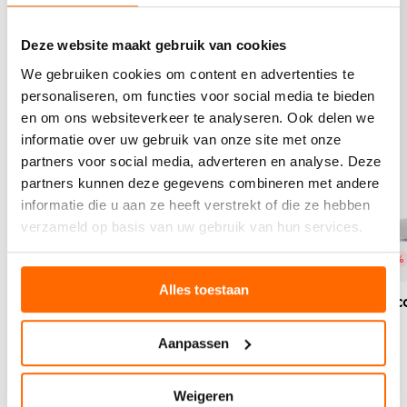
B
B
y
y
e
e
s
s
k
k
Deze website maakt gebruik van cookies
o
o
i
i
k
k
We gebruiken cookies om content en advertenties te
j
j
k
k
k
k
personaliseren, om functies voor social media te bieden
e
e
h
h
en om ons websiteverkeer te analyseren. Ook delen we
n
n
e
e
-
-
informatie over uw gebruik van onze site met onze
t
t
n
o
partners voor social media, adverteren en analyse. Deze
p
p
e
r
partners kunnen deze gegevens combineren met andere
r
r
o
a
o
o
informatie die u aan ze heeft verstrekt of die ze hebben
n
n
d
d
verzameld op basis van uw gebruik van hun services.
p
g
u
u
i
e
c
c
SALE 33%
SALE 33%
n
t
t
k
Alles toestaan
s
s
Sport recovery sokken - orange
Sport rec
-
p
p
3
o
o
Oorspronkelijke
Huidige
ocht
Kuithoogte
14.99
Kuithoogte
7
9.99
Aanpassen
r
r
-
prijs
prijs
t
t
4
was:
is:
r
r
1
Weigeren
14.99.
9.99.
e
e