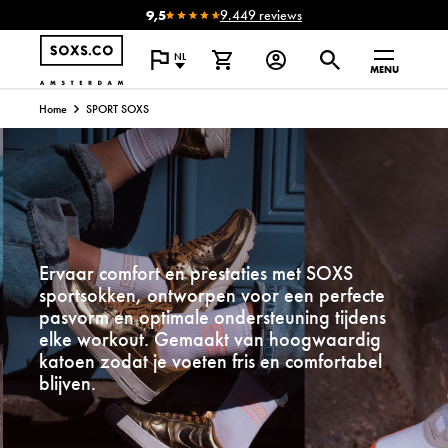
9,5
9.449 reviews
NL
MENU
Home
SPORT SOXS
Ervaar comfort en prestaties met SOXS
sportsokken, ontworpen voor een perfecte
pasvorm en optimale ondersteuning tijdens
elke workout. Gemaakt van hoogwaardig
katoen zodat je voeten fris en comfortabel
blijven.