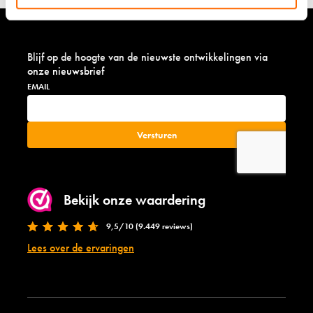
c
c
o
o
v
v
e
e
Blijf op de hoogte van de nieuwste ontwikkelingen via
r
r
onze nieuwsbrief
y
y
s
s
o
o
k
k
k
k
e
e
n
n
-
-
o
w
Bekijk onze waardering
r
h
a
i
9,5/10 (9.449 reviews)
n
t
Lees over de ervaringen
g
e
e
-
4
2
-