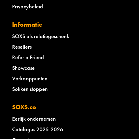
e
Privacybeleid
m
a
a
Informatie
l
v
SOXS als relatiegeschenk
e
r
Resellers
p
Refer a Friend
a
k
Showcase
t
i
Verkooppunten
n
Sokken stoppen
d
u
u
SOXS.co
r
z
Eerlijk ondernemen
a
a
Catalogus 2025-2026
m
v