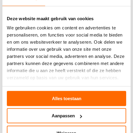
e
f
-
i
e
o
o
j
n
r
n
k
Deze website maakt gebruik van cookies
w
t
e
h
a
z
s
We gebruiken cookies om content en advertenties te
e
r
o
i
t
personaliseren, om functies voor social media te bieden
m
n
z
p
en om ons websiteverkeer te analyseren. Ook delen we
e
d
e
r
r
e
informatie over uw gebruik van onze site met onze
o
-
r
partners voor social media, adverteren en analyse. Deze
d
r
c
partners kunnen deze gegevens combineren met andere
u
o
o
c
informatie die u aan ze heeft verstrekt of die ze hebben
z
n
t
verzameld op basis van uw gebruik van hun services.
e
c
o
w
e
r
o
s
i
l
s
Alles toestaan
g
Originals beenwarmer - grijze wol - label
-
i
i
glacier grey - one size
l
e
n
a
s
Kniehoogte
34.95
Aanpassen
a
b
.
l
e
M
B
s
l
e