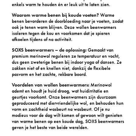
a
j
enkels warm te houden én er leuk uit te laten zien.
s
b
e
b
e
Waarom warme benen bij koude voeten?
Warme
w
e
l
benen bevorderen de doorbloeding naar je voeten, zodat
a
e
g
ook je tenen warm blijven. Deze wollen beenwarmers
r
n
l
isoleren tegen de kou en voorkomen dat je spieren
m
w
a
afkoelen tijdens of na activiteit.
t
a
c
e
r
i
SOXS beenwarmers – de oplossing:
Gemaakt van
,
m
e
premium merinowol reguleren ze temperatuur en vocht,
v
e
r
dus geen zweterige benen bij indoor yoga of dansen. Ze
r
r
g
zakken niet af en knellen niet, dankzij de flexibele
i
-
r
pasvorm en het zachte, rekbare boord.
j
b
e
h
r
Voordelen van wollen beenwarmers:
Merinowol
y
e
u
ademt en houdt je huid droog, wat huidirritatie en
-
i
i
geurtjes voorkomt. Onze beenwarmers zijn duurzaam
o
d
n
geproduceerd met diervriendelijke wol, en behouden hun
n
v
e
vorm en zachtheid wasbeurt na wasbeurt. Of je nu
e
a
w
modieus voor de dag wilt komen of gewoon wilt genieten
s
n
o
van warme benen op een koude dag, SOXS beenwarmers
i
b
l
geven je het beste van beide werelden.
z
e
-
e