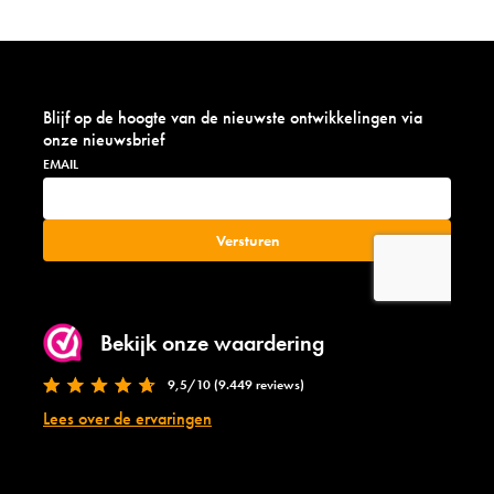
w
o
e
n
g
e
e
s
n
i
e
Blijf op de hoogte van de nieuwste ontwikkelingen via
z
n
onze nieuwsbrief
e
e
e
n
v
l
e
u
g
j
Bekijk onze waardering
e
n
9,5/10 (9.449 reviews)
o
Lees over de ervaringen
s
t
a
l