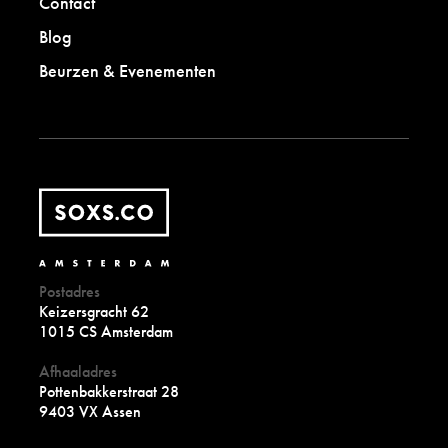
Contact
a
Blog
k
m
Beurzen & Evenementen
a
n
s
c
h
a
p
.
Postadres
Keizersgracht 62
1015 CS Amsterdam
Afhaaladres
Pottenbakkerstraat 28
9403 VX Assen