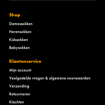
g
i
s
Shop
c
h
Damessokken
e
Herensokken
g
e
Kidssokken
z
e
Babysokken
l
l
i
Klantenservice
g
h
Mijn account
e
Veelgestelde vragen & algemene voorwaarden
i
d
Verzending
,
a
Retourneren
l
Klachten
l