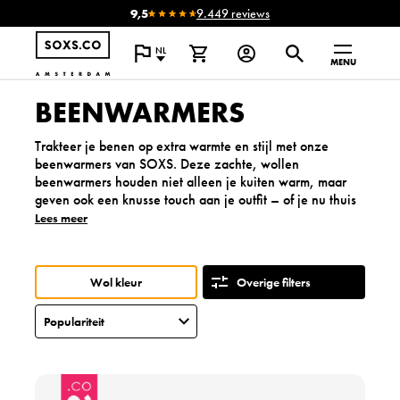
9,5
9.449 reviews
NL
MENU
BEENWARMERS
Trakteer je benen op extra warmte en stijl met onze
beenwarmers van SOXS. Deze zachte, wollen
beenwarmers houden niet alleen je kuiten warm, maar
geven ook een knusse touch aan je outfit – of je nu thuis
op de bank ontspant of actief bezig bent.
Lees meer
P
e
r
Wol kleur
Overige filters
f
e
c
t
v
o
B
o
e