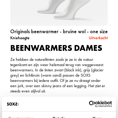
r
e
c
i
s
t
j
i
o
z
z
r
e
e
i
w
g
Originals beenwarmer - bruine wol - one size
o
i
l
Kniehoogte
Uitverkocht
n
-
BEENWARMERS DAMES
a
l
l
a
s
b
Ze hebben de natureltinten zoals je ze in de natuur
b
e
tegenkomt en zijn weer helemaal terug van weggeweest:
e
l
beenwarmers. In de tinten zwart (black ink), grijs (glacier
e
g
grey) en lichtbruin (warm sand) passen de SOXS
n
l
beenwarmers bij iedere outfit. Of je ze nu draagt onder
w
a
een jurk, over een skinny jeans of een legging. Het ziet er
a
c
steeds even stijlvol uit.
r
i
m
e
e
WARME BEENWARMERS
r
r
g
VOOR DAMES
-
r