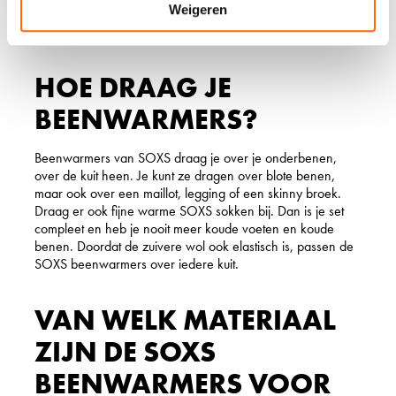
Weigeren
juist verkoelend. Een goede investering dus, deze prachtige
beenwarmers van SOXS.
HOE DRAAG JE
BEENWARMERS?
Beenwarmers van SOXS draag je over je onderbenen,
over de kuit heen. Je kunt ze dragen over blote benen,
maar ook over een maillot, legging of een skinny broek.
Draag er ook fijne warme SOXS sokken bij. Dan is je set
compleet en heb je nooit meer koude voeten en koude
benen. Doordat de zuivere wol ook elastisch is, passen de
SOXS beenwarmers over iedere kuit.
VAN WELK MATERIAAL
ZIJN DE SOXS
BEENWARMERS VOOR