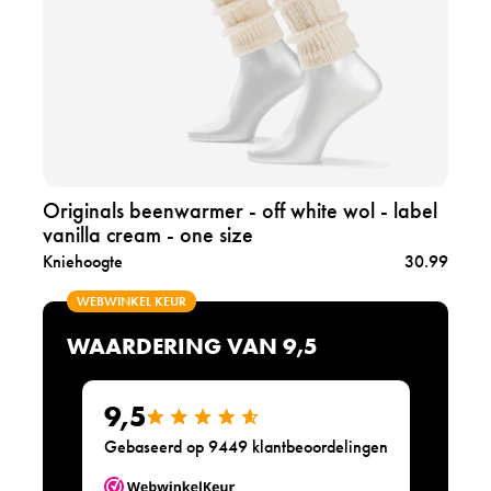
d
r
r
-
o
-
o
d
d
n
u
o
e
c
n
s
t
k
i
o
e
z
r
r
e
i
g
g
Originals beenwarmer - off white wol - label
r
i
vanilla cream - one size
i
n
j
Kniehoogte
30.99
a
z
l
e
WEBWINKEL KEUR
s
w
b
WAARDERING VAN 9,5
o
e
l
e
-
n
9,5
l
w
a
Gebaseerd op 9449 klantbeoordelingen
a
b
r
e