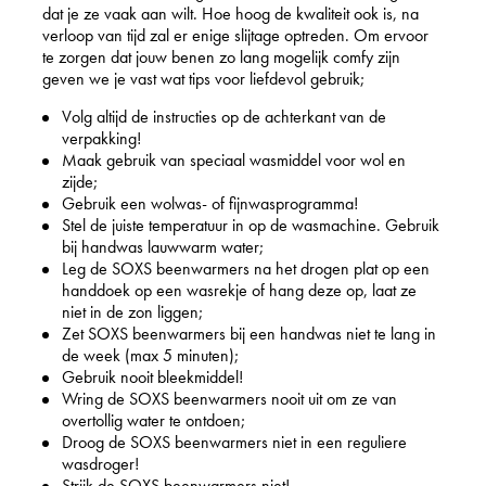
dat je ze vaak aan wilt. Hoe hoog de kwaliteit ook is, na
verloop van tijd zal er enige slijtage optreden. Om ervoor
te zorgen dat jouw benen zo lang mogelijk comfy zijn
geven we je vast wat tips voor liefdevol gebruik;
Volg altijd de instructies op de achterkant van de
verpakking!
Maak gebruik van speciaal wasmiddel voor wol en
zijde;
Gebruik een wolwas- of fijnwasprogramma!
Stel de juiste temperatuur in op de wasmachine. Gebruik
bij handwas lauwwarm water;
Leg de SOXS
beenwarmers na het drogen plat op een
handdoek op een wasrekje of hang deze op, laat ze
niet in de zon liggen;
Zet SOXS beenwarmers bij een handwas niet te lang in
de week (max 5 minuten);
Gebruik nooit bleekmiddel!
Wring de SOXS beenwarmers nooit uit om ze van
overtollig water te ontdoen;
Droog de SOXS beenwarmers niet in een reguliere
wasdroger!
Strijk de SOXS beenwarmers niet!