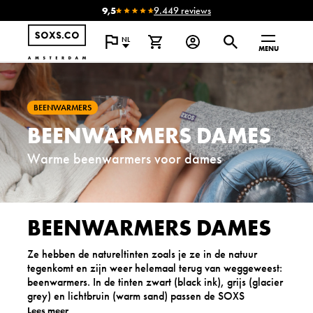
9,5
9.449 reviews
NL
MENU
BEENWARMERS
BEENWARMERS DAMES
Warme beenwarmers voor dames
BEENWARMERS DAMES
Ze hebben de natureltinten zoals je ze in de natuur
tegenkomt en zijn weer helemaal terug van weggeweest:
beenwarmers. In de tinten zwart (black ink), grijs (glacier
grey) en lichtbruin (warm sand) passen de SOXS
beenwarmers voor dames bij iedere outfit. Of je ze nu
Lees meer