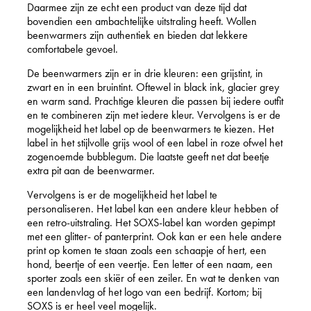
Daarmee zijn ze echt een product van deze tijd dat
bovendien een ambachtelijke uitstraling heeft. Wollen
beenwarmers zijn authentiek en bieden dat lekkere
comfortabele gevoel.
De beenwarmers zijn er in drie kleuren: een grijstint, in
zwart en in een bruintint. Oftewel in black ink, glacier grey
en warm sand. Prachtige kleuren die passen bij iedere outfit
en te combineren zijn met iedere kleur. Vervolgens is er de
mogelijkheid het label op de beenwarmers te kiezen. Het
label in het stijlvolle grijs wool of een label in roze ofwel het
zogenoemde bubblegum. Die laatste geeft net dat beetje
extra pit aan de beenwarmer.
Vervolgens is er de mogelijkheid het label te
personaliseren. Het label kan een andere kleur hebben of
een retro-uitstraling. Het SOXS-label kan worden gepimpt
met een glitter- of panterprint. Ook kan er een hele andere
print op komen te staan zoals een schaapje of hert, een
hond, beertje of een veertje. Een letter of een naam, een
sporter zoals een skiër of een zeiler. En wat te denken van
een landenvlag of het logo van een bedrijf. Kortom; bij
SOXS is er heel veel mogelijk.