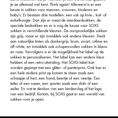
je ze allemaal wel kent. Think again! Allereerst is er een
keuze in sokken voor mannen, vrouwen, kinderen en
baby’s. Er bestaan drie modellen: een sok op knie-, kuit- of
enkelhoogte. Dan zijn er naast de standaardsokken, de
speciale bedsokken en er is nog de keuze voor SOXS
sokken in verschillende kleuren. De oorspronkelijke sokken
zijn grijs, maar er zijn inmiddels ook andere kleuren. Denk
aan natuurlijke tinten als donkergrijs, bruin, zwart, crème en
off-white, en inmiddels ook schapenwollen sokken in blauw
en roze. Vervolgens is er de mogelijkheid het label op de
sokken te personaliseren. Het label kan een andere kleur
hebben of een retro-uitstraling. Het SOXS-label kan
worden gepimpt met een glitter- of panterprint. Ook kan er
een hele andere print op komen te staan zoals een
schaapje of hert, een hond, beertje of een veertje. Een
letter of een naam, een sporter zoals een skiër of een
zeiler. En wat te denken van een landenvlag of het logo
van een bedrijf. Kortom, bij SOXS gaat er een wereld van
sokken voor je open.