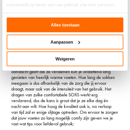
bedsokken wordt nog eens de meest zachte wol ingezet
verzameld op basis van uw gebruik van hun services.
die zorgt voor minder compressie.
HOE LANG KAN JE DE
Alles toestaan
HEREN WOLLEN
Aanpassen
SOKKEN DRAGEN?
Weigeren
SOXS zijn met liefde gemaakt van materialen van hoge
kwaliteit. Als jij je sokken en bedsokken ook de liefde en
aandacht geeft die ze verdienen kun je ontzettend lang
genieten van heerlijk warme voeten. Hoe lang de sokken
meegaan is dus afhankelijk van de zorg die jij ervoor
draagt, maar ook van de intensiteit van het gebruik. Het
dragen van zulke comfortabele SOXS werkt erg
verslavend, dus de kans is groot dat je ze elke dag én
nacht aan wilt. Hoe hoog de kwaliteit ook is, na verloop
van tijd zal er enige slijtage optreden. Om ervoor te zorgen
dat jouw voeten zo lang mogelijk comfy zijn geven we je
vast wat tips voor liefdevol gebruik;