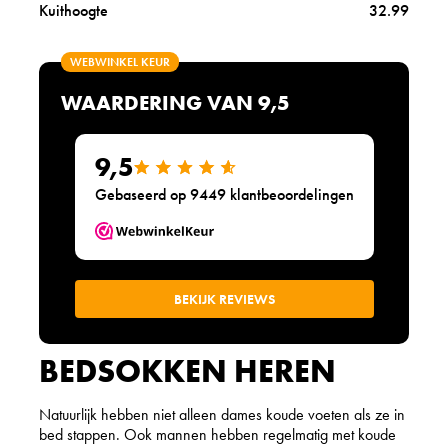
i
Kuithoogte
32.99
n
a
l
WEBWINKEL KEUR
s
WAARDERING VAN 9,5
s
l
e
9,5
e
p
Gebaseerd op 9449 klantbeoordelingen
w
e
l
l
-
BEKIJK REVIEWS
b
e
i
BEDSOKKEN HEREN
g
e
w
Natuurlijk hebben niet alleen dames koude voeten als ze in
o
bed stappen. Ook mannen hebben regelmatig met koude
l