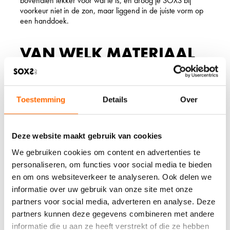
bovendien lekker voor wat ie is, en droog je SOXS bij
voorkeur niet in de zon, maar liggend in de juiste vorm op
een handdoek.
VAN WELK MATERIAAL
ZIJN DE WOLLEN HEREN
SOKKEN VAN SOXS
Toestemming
Details
Over
GEMAAKT?
Stel je even de glooiende, groene heuvels van Nieuw-
Deze website maakt gebruik van cookies
Zeeland voor met daarin een vrolijke kudde Nieuw-
Zeelandse schapen. Daar komt de schapenwol vandaan
We gebruiken cookies om content en advertenties te
waar de herensokken van SOXS van gemaakt worden.
personaliseren, om functies voor social media te bieden
Omdat wij willen dat de schapen met net zo veel liefde
en om ons websiteverkeer te analyseren. Ook delen we
behandeld worden als wij de sokken behandelen,
informatie over uw gebruik van onze site met onze
gebruiken we Mulesing Free Wool. We verwarmen jouw
partners voor social media, adverteren en analyse. Deze
voeten met diervriendelijke en biologische wol. SOXS zijn
voor 60% gemaakt van hoogwaardig, ecologisch wol en
partners kunnen deze gegevens combineren met andere
voor 40% van polyamide, een duurzaam nylon. Voor de
informatie die u aan ze heeft verstrekt of die ze hebben