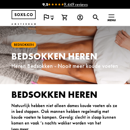
9,5
9.449 reviews
NL
MENU
BEDSOKKEN
BEDSOKKEN HEREN
Heren Bedsokken - Nooit meer koude voeten
BEDSOKKEN HEREN
Natuurlijk hebben niet alleen dames koude voeten als ze
in bed stappen. Ook mannen hebben regelmatig met
koude voeten te kampen. Gevolg: slecht in slaap kunnen
komen en vaak ’s nachts wakker worden van het
onaangename gevoel dat koude voeten geven. Je schuift
Lees meer