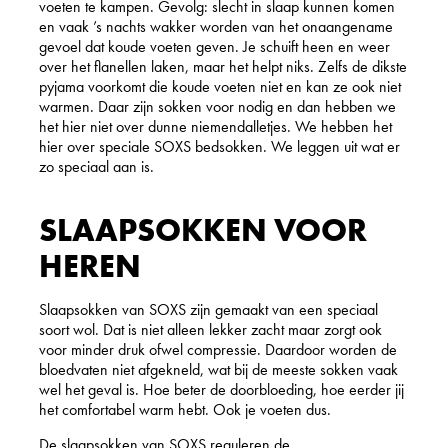
voeten te kampen. Gevolg: slecht in slaap kunnen komen
-
en vaak ’s nachts wakker worden van het onaangename
l
gevoel dat koude voeten geven. Je schuift heen en weer
a
over het flanellen laken, maar het helpt niks. Zelfs de dikste
b
pyjama voorkomt die koude voeten niet en kan ze ook niet
e
warmen. Daar zijn sokken voor nodig en dan hebben we
l
het hier niet over dunne niemendalletjes. We hebben het
t
hier over speciale SOXS bedsokken. We leggen uit wat er
a
zo speciaal aan is.
u
p
e
SLAAPSOKKEN VOOR
HEREN
Slaapsokken van SOXS zijn gemaakt van een speciaal
soort wol. Dat is niet alleen lekker zacht maar zorgt ook
voor minder druk ofwel compressie. Daardoor worden de
bloedvaten niet afgekneld, wat bij de meeste sokken vaak
wel het geval is. Hoe beter de doorbloeding, hoe eerder jij
het comfortabel warm hebt. Ook je voeten dus.
De slaapsokken van SOXS reguleren de