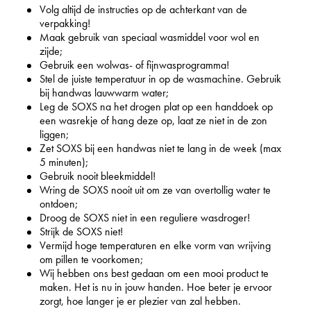
Volg altijd de instructies op de achterkant van de
verpakking!
Maak gebruik van speciaal wasmiddel voor wol en
zijde;
Gebruik een wolwas- of fijnwasprogramma!
Stel de juiste temperatuur in op de wasmachine. Gebruik
bij handwas lauwwarm water;
Leg de SOXS
na het drogen plat op een handdoek op
een wasrekje of hang deze op, laat ze niet in de zon
liggen;
Zet SOXS bij een handwas niet te lang in de week (max
5 minuten);
Gebruik nooit bleekmiddel!
Wring de SOXS nooit uit om ze van overtollig water te
ontdoen;
Droog de SOXS niet in een reguliere wasdroger!
Strijk de SOXS niet!
Vermijd hoge temperaturen en elke vorm van wrijving
om pillen te voorkomen;
Wij hebben ons best gedaan om een mooi product te
maken. Het is nu in jouw handen. Hoe beter je ervoor
zorgt, hoe langer je er plezier van zal hebben.