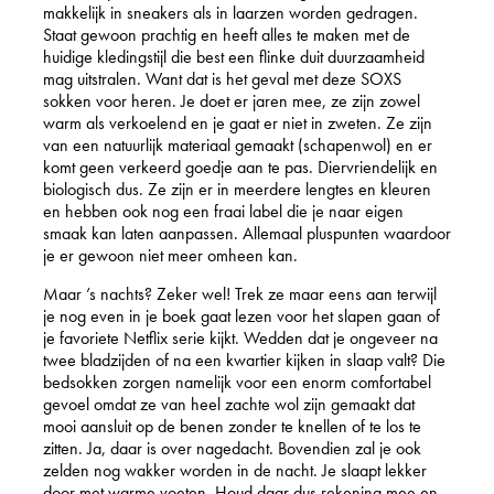
makkelijk in sneakers als in laarzen worden gedragen.
Staat gewoon prachtig en heeft alles te maken met de
huidige kledingstijl die best een flinke duit duurzaamheid
mag uitstralen. Want dat is het geval met deze SOXS
sokken voor heren. Je doet er jaren mee, ze zijn zowel
warm als verkoelend en je gaat er niet in zweten. Ze zijn
van een natuurlijk materiaal gemaakt (schapenwol) en er
komt geen verkeerd goedje aan te pas. Diervriendelijk en
biologisch dus. Ze zijn er in meerdere lengtes en kleuren
en hebben ook nog een fraai label die je naar eigen
smaak kan laten aanpassen. Allemaal pluspunten waardoor
je er gewoon niet meer omheen kan.
Maar ’s nachts? Zeker wel! Trek ze maar eens aan terwijl
je nog even in je boek gaat lezen voor het slapen gaan of
je favoriete Netflix serie kijkt. Wedden dat je ongeveer na
twee bladzijden of na een kwartier kijken in slaap valt? Die
bedsokken zorgen namelijk voor een enorm comfortabel
gevoel omdat ze van heel zachte wol zijn gemaakt dat
mooi aansluit op de benen zonder te knellen of te los te
zitten. Ja, daar is over nagedacht. Bovendien zal je ook
zelden nog wakker worden in de nacht. Je slaapt lekker
door met warme voeten. Houd daar dus rekening mee en