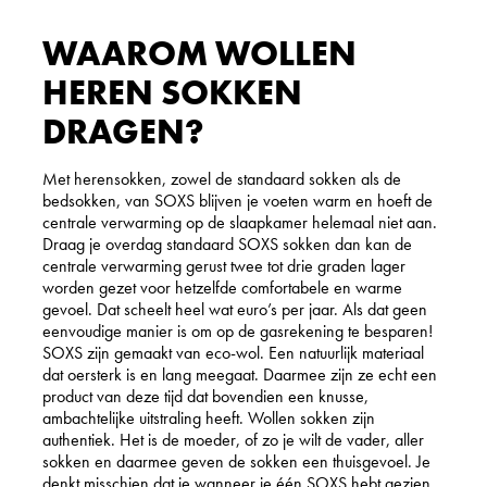
WAAROM WOLLEN
HEREN SOKKEN
DRAGEN?
Met herensokken, zowel de standaard sokken als de
bedsokken, van SOXS blijven je voeten warm en hoeft de
centrale verwarming op de slaapkamer helemaal niet aan.
Draag je overdag standaard SOXS sokken dan kan de
centrale verwarming gerust twee tot drie graden lager
worden gezet voor hetzelfde comfortabele en warme
gevoel. Dat scheelt heel wat euro’s per jaar. Als dat geen
eenvoudige manier is om op de gasrekening te besparen!
SOXS zijn gemaakt van eco-wol. Een natuurlijk materiaal
dat oersterk is en lang meegaat. Daarmee zijn ze echt een
product van deze tijd dat bovendien een knusse,
ambachtelijke uitstraling heeft. Wollen sokken zijn
authentiek. Het is de moeder, of zo je wilt de vader, aller
sokken en daarmee geven de sokken een thuisgevoel. Je
denkt misschien dat je wanneer je één SOXS hebt gezien,