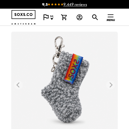
9,5
9.449 reviews
NL
MENU