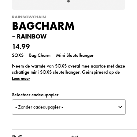
RAINBOWCHAIN
BAGCHARM
– RAINBOW
14.99
SOXS – Bag Charm – Mini Sleutelhanger
Neem de warmte van SOXS overal mee naartoe met deze
schattige mini SOXS sleutelhanger. Geïnspireerd op de
iconische wollen sokken van SOXS is deze
Lees meer
miniatuurversie met zorg handgemaakt en afgewerkt met
een hanger, zodat je hem eenvoudig aan je tas of
Selecteer cadeaupapier
sleutelbos kunt bevestigen.
- Zonder cadeaupapier -
De grijs gemêleerde tint en het herkenbare SOXS-label
maken deze bag charm tot een stijlvol en tijdloos
accessoire. Perfect als klein cadeautje, leuke toevoeging
aan je tas of als uniek SOXS-verzamelitem.
Kenmerken