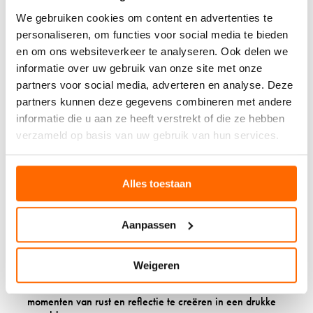
houdt, wordt misschien blij van een cursus Italiaanse
We gebruiken cookies om content en advertenties te
keuken. Een creatieve ziel vindt een schilderworkshop
personaliseren, om functies voor social media te bieden
misschien geweldig.
en om ons websiteverkeer te analyseren. Ook delen we
informatie over uw gebruik van onze site met onze
8. DIGITALE DETOX EN
partners voor social media, adverteren en analyse. Deze
partners kunnen deze gegevens combineren met andere
MINDFULNESS
informatie die u aan ze heeft verstrekt of die ze hebben
GESCHENKEN
verzameld op basis van uw gebruik van hun services.
In onze hypergeconnecteerde wereld is de behoefte aan
rust en stilte groter dan ooit.
Mindfulness-cadeaus
Alles toestaan
helpen mensen om even pas op de plaats te maken en tot
zichzelf te komen. Denk aan een mooi dagboek,
meditatie-kussens, of een set kaarten met inspirerende
Aanpassen
quotes.
Een digitale detox-pakket kan bestaan uit dingen die
Weigeren
helpen om offline tijd leuker te maken: puzzels,
tekenmateriaal, of een goed boek. Het doel is om
momenten van rust en reflectie te creëren in een drukke