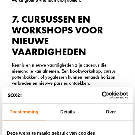
welke groene vrienden erbij komen.
7. CURSUSSEN EN
WORKSHOPS VOOR
NIEUWE
VAARDIGHEDEN
Kennis en nieuwe vaardigheden zijn cadeaus die
niemand je kan afnemen. Een
kookworkshop
, cursus
pottenbakken, of yogalessen kunnen iemands horizon
verbreden en nieuwe passies ontdekken.
Het leren van nieuwe dingen houdt de geest scherp en
brengt mensen in contact met gelijkgestemden. Of het nu
gaat om een online cursus fotografie of een workshop
brood bakken in de buurt: leren is altijd een investering in
Toestemming
Details
Over
jezelf.
Denk bij het kiezen van een cursus aan de interesses en
Deze website maakt gebruik van cookies
persoonlijkheid van de ontvanger. Iemand die van koken